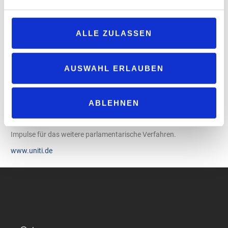
Energien im Straßenverkehr“, begrüßt Elmar Kühn von „Uniti“ die
Empfehlung. Die seitens des Verbandes vorgetragene Kritik am
Gesetzentwurf der Bundesregierung vom Dezember 2025, der
ALLE ZULASSEN
den gesetzlich vorgegeben Emissionsminderungspfad lediglich
bis zum Jahr 2040 fortschreiben würde, teilt der Bundesrat in
seinem Beschluss. Er tritt ebenfalls für eine Verlängerung bis
AUSWAHL ERLAUBEN
2045 ein, um langfristigere Planungs- und Investitionssicherheit
für alle Marktakteure zu schaffen.
ABLEHNEN
Der Bundesrat besitzt kein formelles Mitspracherecht bei diesem
Gesetz. Seine Positionierung liefert jedoch wichtige inhaltliche
Impulse für das weitere parlamentarische Verfahren.
www.uniti.de