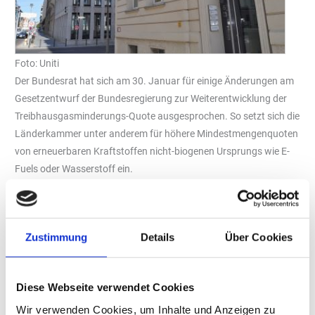
Foto: Uniti
Der Bundesrat hat sich am 30. Januar für einige Änderungen am
Gesetzentwurf der Bundesregierung zur Weiterentwicklung der
Treibhausgasminderungs-Quote ausgesprochen. So setzt sich die
Länderkammer unter anderem für höhere Mindestmengenquoten
von erneuerbaren Kraftstoffen nicht-biogenen Ursprungs wie E-
Fuels oder Wasserstoff ein.
Der Bundesrat plädiert dafür, für die Jahre 2030, 2032 und 2034
höhere Mindestmengenquoten für erneuerbare Kraftstoffen
nicht-biogenen Ursprungs (Renewable Fuels of Non-Biological
Zustimmung
Details
Über Cookies
Origin, RFNBO) wie beispielsweise E-Fuels oder Wasserstoff
festzulegen, als im Gesetzentwurf der Bundesregierung vom 10.
Dezember 2025 vorgesehen. Diese sollen zu weiteren
Diese Webseite verwendet Cookies
Investitionen in RFNBO führen und bereits getätigte staatliche
Wir verwenden Cookies, um Inhalte und Anzeigen zu
Förderungen etwa in das Wasserstoff-Kernnetz sowie