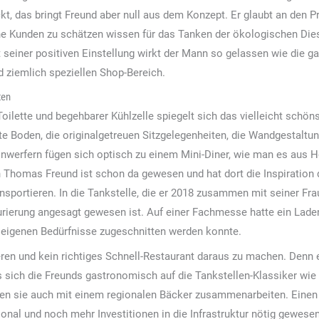
, das bringt Freund aber null aus dem Konzept. Er glaubt an den Pro
ne Kunden zu schätzen wissen für das Tanken der ökologischen Dies
seiner positiven Einstellung wirkt der Mann so gelassen wie die ga
d ziemlich speziellen Shop-Bereich.
ten
oilette und begehbarer Kühlzelle spiegelt sich das vielleicht schön
rte Boden, die originalgetreuen Sitzgelegenheiten, die Wandgestaltun
werfern fügen sich optisch zu einem Mini-Diner, wie man es aus 
h Thomas Freund ist schon da gewesen und hat dort die Inspiratio
nsportieren. In die Tankstelle, die er 2018 zusammen mit seiner F
rierung angesagt gewesen ist. Auf einer Fachmesse hatte ein Laden
 eigenen Bedürfnisse zugeschnitten werden konnte.
ren und kein richtiges Schnell-Restaurant daraus zu machen. Denn e
s sich die Freunds gastronomisch auf die Tankstellen-Klassiker wie 
en sie auch mit einem regionalen Bäcker zusammenarbeiten. Einen 
sonal und noch mehr Investitionen in die Infrastruktur nötig gewes