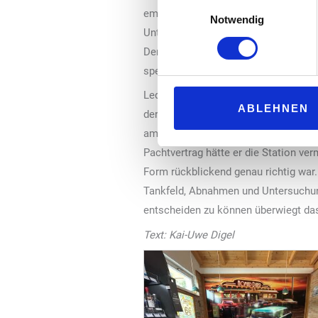
Einwilligungsauswahl
empfehlen sich entsprechend zu eng
Notwendig
Unternehmens kümmert sich ein insge
Der Dienst am Kunden steht an erste
speziellen Bier- oder Zigarettensorte
Lediglich eine Tankstelle zu sein, re
ABLEHNEN
der Stations-Chef. Dabei hilft ihm a
am besten und möchte auch die die Di
Pachtvertrag hätte er die Station v
Form rückblickend genau richtig war
Tankfeld, Abnahmen und Untersuchung
entscheiden zu können überwiegt das
Text: Kai-Uwe Digel