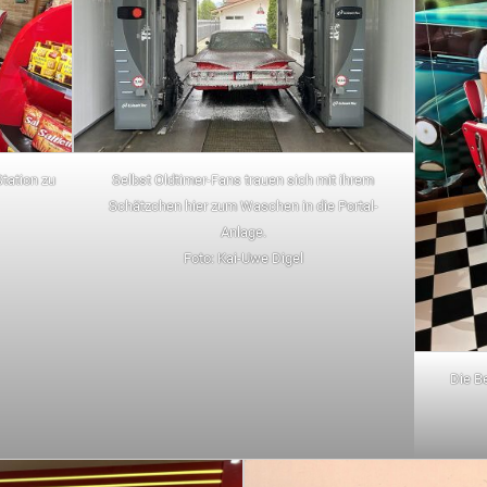
tation zu
Selbst Oldtimer-Fans trauen sich mit ihrem
Schätzchen hier zum Waschen in die Portal-
Anlage.
Foto: Kai-Uwe Digel
Die B