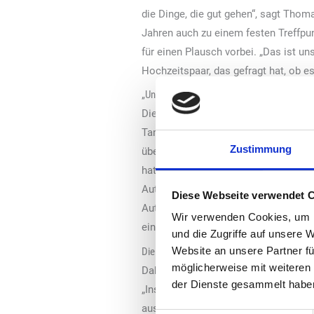
die Dinge, die gut gehen“, sagt Thom
Jahren auch zu einem festen Treffp
für einen Plausch vorbei. „Das ist un
Hochzeitspaar, das gefragt hat, ob e
„Unsere Kunden feiern das“
Die Freunds betreiben die Station, die
Tamara Freunds Urgroßvater hat die 
Zustimmung
übernommen. „Von ihm habe ich sehr 
hat, bei der ihm nun auch seine umf
Automobilkaufmann konnte er schnell
Diese Webseite verwendet 
Autohauses und als Betriebsleiter ei
Wir verwenden Cookies, um I
ein Macher, der Dinge gerne selbst i
und die Zugriffe auf unsere 
Website an unsere Partner fü
Die richtige Unterstützung
möglicherweise mit weiteren
Dabei unterstützt ihn seine Frau im 
der Dienste gesammelt habe
„Instagram“-Kanal gibt es zum Beispi
ausgedachten mobilen Tankservice am