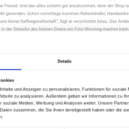
as Freund. Und das alles scheint gut anzukommen, denn der Shop ist
unkt geworden: Schon vormittags kommen Ruheständler, Handwerker
sere kleine Kaffeegesellschaft“, fügt er verschmitzt hinzu. Das Amb
s in der Sitzecke des kleinen Diners ein Foto-Shooting machen kann
 es bereits seit 1954 gibt, und die einst als „Dea“ und „Texaco“ befla
erste Tankstelle damals an dieser Stelle erbaut und von ihrem Opa 
Details
viel gelernt“, sagt Thomas Freund, der schon lange eine „gewisse 
angreiche Berufserfahrung im Vorfeld zugutekommt. Nach seiner Au
 Führungspositionen in diversen Unternehmen übernehmen, arbeitet
Cookies
ner Nutzfahrzeugwerkstatt und legte noch den Abschluss als geprüft
nhalte und Anzeigen zu personalisieren, Funktionen für soziale
n die Hand nimmt, sei es auf der technischen oder auch auf organisa
Website zu analysieren. Außerdem geben wir Informationen zu I
r soziale Medien, Werbung und Analysen weiter. Unsere Partner
 Daten zusammen, die Sie ihnen bereitgestellt haben oder die s
Büro, beim Einkauf und bei den Social Media-Aktivitäten, auf die s
n.
el Erklär-Videos zur Waschanlage oder auch die ein oder andere lus
 1. April. „Unsere Kunden feiern das“, sagt Thomas Freund und wür