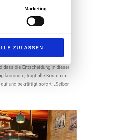
 Um den restlichen Ablauf des
Marketing
owie Mini-Jobbern. Allen gemein:
 wie extra Wünsche nach einer
z aus dem Alltag rauszuholen“, sagt
ALLE ZULASSEN
n meinen Markt und meine Kundschaft
eigenen Kopf!“ Mit einem
d dass die Entscheidung in dieser
ng kümmern, trägt alle Kosten im
uf und bekräftigt sofort: „Selber