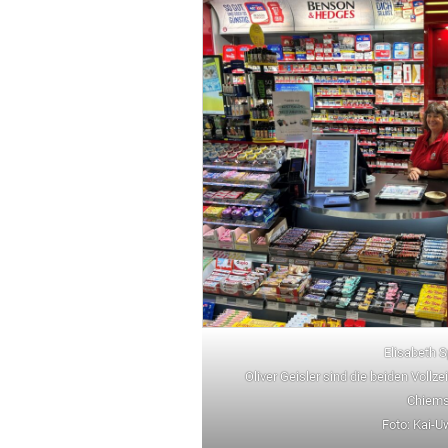
Elisabeth S
Oliver Geisler sind die beiden Vollzei
Chiems
Foto: Kai-U