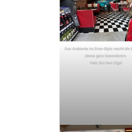
Das Ambiente im Diner-Style macht die S
etwas ganz besonderem.
Foto: Kai-Uwe Digel