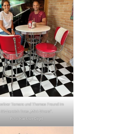
esitzer Tamara und Thomas Freund im
Sitzbereich ihres „Mini-Diners“.
Foto: Kai-Uwe Digel