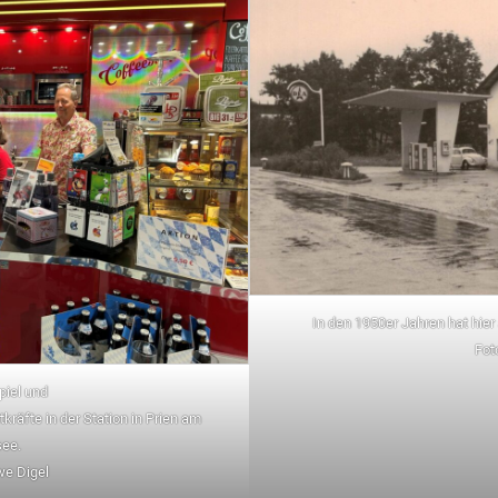
In den 1950er Jahren hat hier
Fot
piel und
tkräfte in der Station in Prien am
ee.
we Digel