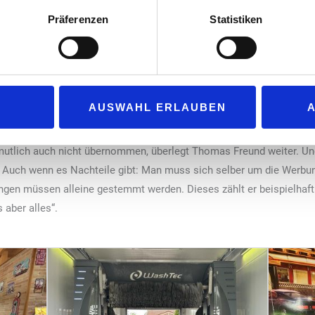
agieren: „Man braucht jemanden im Haus, der sich darum kümmert“.
Präferenzen
Statistiken
samt zehnköpfiges Team aus Vollzeit- und Teilzeit-Mitarbeitern, s
r Stelle. Das betrifft Service-Angebote wie den Paketshop genauso
.
icht hier nicht. „Ich versuche die Leute beim Tanken einfach mal kur
AUSWAHL ERLAUBEN
uch der Status als freier Unternehmer, wie er erläutert: „Ich kenne
nge verwirklichen, die ich für sinnvoll halte – da habe ich meinen 
ermutlich auch nicht übernommen, überlegt Thomas Freund weiter. Un
. Auch wenn es Nachteile gibt: Man muss sich selber um die Werbu
en müssen alleine gestemmt werden. Dieses zählt er beispielhaft a
 aber alles“.