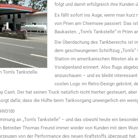
folgt und damit erfolgreich ihre Kunden 
Es fällt sofort ins Auge, wenn man kurz
von Prien am Chiemsee passiert: Das ist
Baukasten. „Tom’s Tankstelle“ in Prien 
Die Überdachung des Tankbereichs ist in
dem geschwungenen Schriftzug „Tom’s“ v
Station im amerikanischen Westen als ei
Voralpenland erinnert. Also flugs abge
 Tom’s Tankstelle.
anzuschauen – und es bleibt interessant
coolen Logo im Retro-Design gekrönt, de
y Cash. Der hat seinen Truck natürlich nicht hierher gesteuert, ab
orgt dafür, dass die Hüfte beim Tankvorgang unweigerlich ein weni
t HVO100
timmung an „Tom’s Tankstelle“ – und das obwohl heute ein besondere
Betreiber Thomas Freund immer wieder von Kunden mit dem Wuns
ahrzeugen von der Performance des neuen Kraftstoffs überzeugt hat