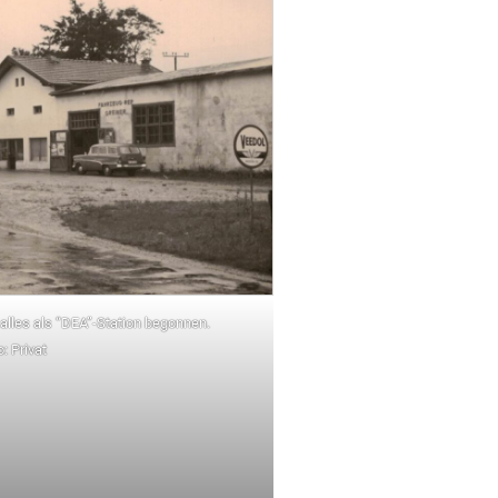
 alles als “DEA”-Station begonnen.
o: Privat