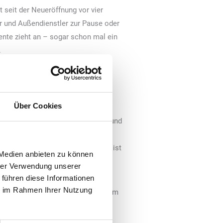
 seit der Neueröffnung vor vier
 und Außendienstler zur Pause oder
iente zieht an – sogar schon mal ein
.
ggt war, nun in dritter Generation.
haben sie sie vor sieben Jahren
Über Cookies
Selbstständigkeit“ im Kopf gehabt
sbildung als Industriemechaniker und
e als Service-Leiter eines
er Betriebswirt obendrauf. Freund ist
 Medien anbieten zu können
torischen Seite.
hrer Verwendung unserer
 führen diese Informationen
ie im Rahmen Ihrer Nutzung
ie viel Resonanz bekommen. Auf ihrem
tige Aktion wie zum Beispiel den
de jeder freien Tankstelle