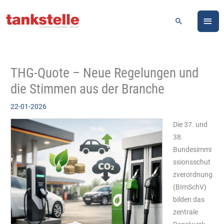
Zum
HA
Inhalt
Suchen
springen
THG-Quote – Neue Regelungen und
die Stimmen aus der Branche
22-01-2026
Die 37. und
38.
Bundesimmi
ssionsschut
zverordnung
(BImSchV)
bilden das
zentrale