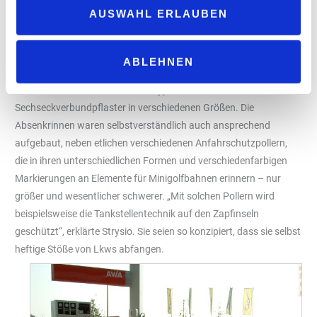
zu zeigen, wie und wo die Absenkrinne produziert wird. Auf dem
AUSWAHL ERLAUBEN
Weg zur Produktionshalle zeigte sie zunächst eine Ausstellung
vieler „Tasiko“-Elemente, die Mitarbeiter extra für das Magazin
„tankstelle“ drapiert hatten: Ins Auge sprangen sofort die
ABLEHNEN
gewaltigen, 270 mal 240 Zentimeter großen Goliathplatten, aber
auch die für viele Tankstellen so typischen
Sechseckverbundpflaster in verschiedenen Größen. Die
Absenkrinnen waren selbstverständlich auch ansprechend
aufgebaut, neben etlichen verschiedenen Anfahrschutzpollern,
die in ihren unterschiedlichen Formen und verschiedenfarbigen
Markierungen an Elemente für Minigolfbahnen erinnern – nur
größer und wesentlicher schwerer. „Mit solchen Pollern wird
beispielsweise die Tankstellentechnik auf den Zapfinseln
geschützt“, erklärte Strysio. Sie seien so konzipiert, dass sie selbst
heftige Stöße von Lkws abfangen.