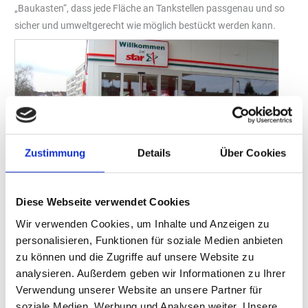
„Baukasten“, dass jede Fläche an Tankstellen passgenau und so
sicher und umweltgerecht wie möglich bestückt werden kann.
Zustimmung
Details
Über Cookies
Diese Webseite verwendet Cookies
Wir verwenden Cookies, um Inhalte und Anzeigen zu
personalisieren, Funktionen für soziale Medien anbieten
Der Name kommt nicht von ungefähr – die Gloliathplatten
zu können und die Zugriffe auf unsere Website zu
messen eine Größe von 2,4 Meter auf 2,7 Meter. Sie zeichnen
analysieren. Außerdem geben wir Informationen zu Ihrer
sich daher vor allem durch Belastbarkeit und Stabilität aus.
Verwendung unserer Website an unsere Partner für
Foto: „Kortmann Beton GmbH“
soziale Medien, Werbung und Analysen weiter. Unsere