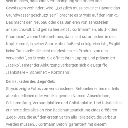
sein müssen, dass eine Verunreinigung von Boden und
Gewässern verhindert wird. „Letztlich muss bei einer Havarie das
Grundwasser geschützt sein“, brachte es Strysio auf den Punkt.
Das macht den Neubau oder das Sanieren von Tankstellen
anspruchsvoll. Und genau hier setzt „Kortmann“ an, als „hidden
Champion“, als ein Unternehmen, das nicht sofort jedem in den
Kopf kommt, in seiner Sparte aber äußerst erfolgreich ist. „Es gibt
keine Tankstelle, die nicht mindestens ein Produkt von uns
verwendet“, so Strysio. Sie öffnet ihren Laptop und präsentiert
„Tasiko“. Hinter der Abkürzung verbergen sich die Begriffe
„Tankstelle – Sicherheit – Kortmann“.
Der Baukasten des „Lego“-Sets
Strysio zeigte Fotos von verschiedenen Betonelementen mit teils
abenteuerlichen oder wohlklingenden Namen: Absenkrinne,
Schlammfang, Verbundplatten und Goliathplatte. Und tatsächlich
erinnerte dies alles an eine Bedienungsanleitung eines größeren
‚Lego‘-Sets, die auf den ersten Seiten alle Teile zeigt, die verbaut
werden müssen. „Kortmann Beton“ garantiert mit diesem