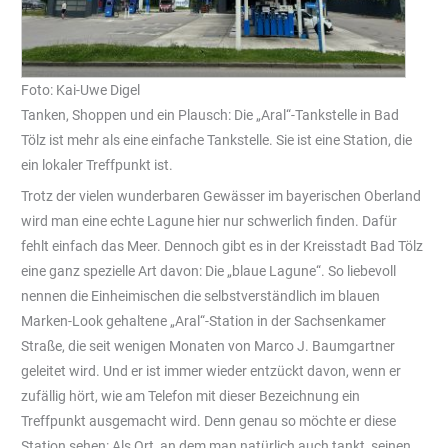
Foto: Kai-Uwe Digel
Tanken, Shoppen und ein Plausch: Die „Aral“-Tankstelle in Bad
Tölz ist mehr als eine einfache Tankstelle. Sie ist eine Station, die
ein lokaler Treffpunkt ist.
Trotz der vielen wunderbaren Gewässer im bayerischen Oberland
wird man eine echte Lagune hier nur schwerlich finden. Dafür
fehlt einfach das Meer. Dennoch gibt es in der Kreisstadt Bad Tölz
eine ganz spezielle Art davon: Die „blaue Lagune“. So liebevoll
nennen die Einheimischen die selbstverständlich im blauen
Marken-Look gehaltene „Aral“-Station in der Sachsenkamer
Straße, die seit wenigen Monaten von Marco J. Baumgartner
geleitet wird. Und er ist immer wieder entzückt davon, wenn er
zufällig hört, wie am Telefon mit dieser Bezeichnung ein
Treffpunkt ausgemacht wird. Denn genau so möchte er diese
Station sehen: Als Ort, an dem man natürlich auch tankt, seinen