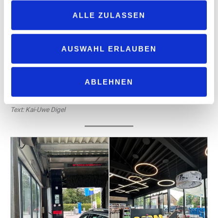
Mannschaft eines Krankenwagens hier Pause macht, dann
ALLE ZULASSEN
drückt ihr Baumgartner schon mal einen Fresskorb in die Hand,
wie etwa beim zehnjährigen Jubiläum der Station, bei dem es
diese Aufmerksamkeiten zehn Tage lang eigentlich zu gewinnen
AUSWAHL ERLAUBEN
gab. Ein Gewinn für den Standort wäre möglicherweise auch eine
PV-Anlage auf dem Dach, eine Kooperation mit einem
ABLEHNEN
Lebensmittel-Retter und ein neuer Vorwäsche-Service an der
Portalanlage: Alles bereits in Planung.
Text: Kai-Uwe Digel