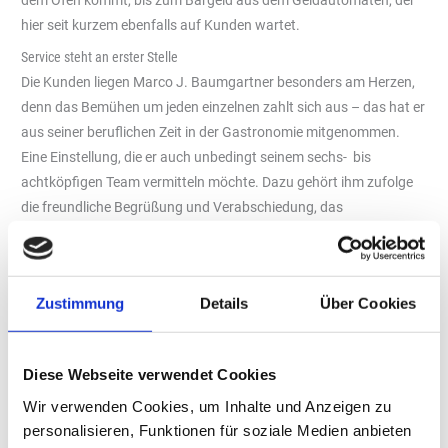
dem Ofen kommt, bis zum Bargeld aus dem Geldautomaten, der
hier seit kurzem ebenfalls auf Kunden wartet.
Service steht an erster Stelle
Die Kunden liegen Marco J. Baumgartner besonders am Herzen,
denn das Bemühen um jeden einzelnen zahlt sich aus – das hat er
aus seiner beruflichen Zeit in der Gastronomie mitgenommen.
Eine Einstellung, die er auch unbedingt seinem sechs- bis
achtköpfigen Team vermitteln möchte. Dazu gehört ihm zufolge
die freundliche Begrüßung und Verabschiedung, das
aufmerksame Erspüren von Bedürfnissen und das Eingehen auf
spezielle Wünsche. Je nachdem wie die Kunden gerade drauf sind
und zu welcher Uhrzeit sie kommen. Denn da gibt es gravierende
Zustimmung
Details
Über Cookies
Unterschiede, wie er schmunzelnd erklärt: „Um 6 Uhr 30 kommen
die Bauarbeiter. Die wollen nicht reden, die wollen nur ihren
Kaffee“. Bei den Büroleuten, die ein wenig später kommen, muss
Diese Webseite verwendet Cookies
dann alles immer ganz, ganz schnell gehen, am Vormittag steuern
Wir verwenden Cookies, um Inhalte und Anzeigen zu
eher Menschen mit mehr Zeit die Tölzer „Lagune“ an, am Abend
personalisieren, Funktionen für soziale Medien anbieten
kommen die Büroleute, die „gute Laune wegen Feierabend haben“,