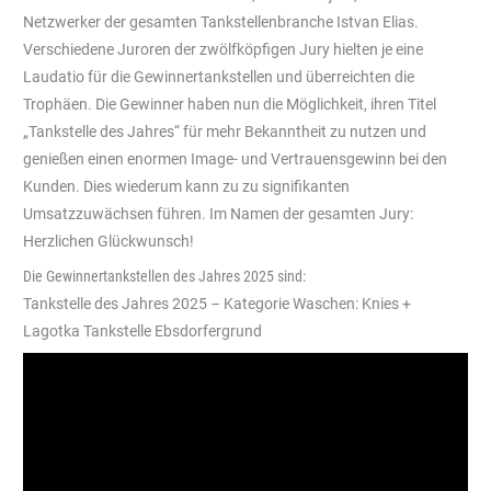
Netzwerker der gesamten Tankstellenbranche Istvan Elias.
Verschiedene Juroren der zwölfköpfigen Jury hielten je eine
Laudatio für die Gewinnertankstellen und überreichten die
Trophäen. Die Gewinner haben nun die Möglichkeit, ihren Titel
„Tankstelle des Jahres“ für mehr Bekanntheit zu nutzen und
genießen einen enormen Image- und Vertrauensgewinn bei den
Kunden. Dies wiederum kann zu zu signifikanten
Umsatzzuwächsen führen. Im Namen der gesamten Jury:
Herzlichen Glückwunsch!
Die Gewinnertankstellen des Jahres 2025 sind:
Tankstelle des Jahres 2025 – Kategorie Waschen: Knies +
Lagotka Tankstelle Ebsdorfergrund