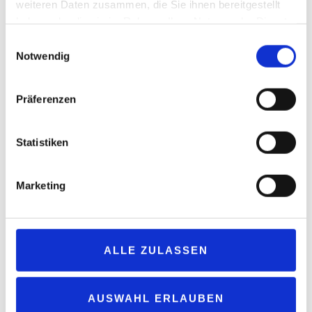
weiteren Daten zusammen, die Sie ihnen bereitgestellt
haben oder die sie im Rahmen Ihrer Nutzung der Dienste
Tankstelle des Jahres 2025 – Kategorie Bistro: Roth Station Lich
gesammelt haben.
Einwilligungsauswahl
Notwendig
Präferenzen
Statistiken
Marketing
Tankstelle des Jahres 2025 – Kategorie Umwelt: Felta Tankstelle
ALLE ZULASSEN
Visbek
AUSWAHL ERLAUBEN