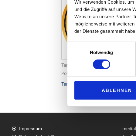
Wir verwenden Cookies, um I
und die Zugriffe auf unsere 
Website an unsere Partner fü
möglicherweise mit weiteren
der Dienste gesammelt habe
Einwilligungsauswahl
Notwendig
Tankstellen, die mit ihrem Auftritt 
Potenzial und sind somit Impulsgeber
Tankstelle des Jahres – tankstelle M
ABLEHNEN
Impressum
media