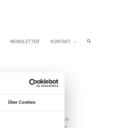
Suchen
NEWSLETTER
KONTAKT
noch bis zum 30.
Über Cookies
5 statt. Tankstellen können noch bis
te
www.tankstelle-magazin.de
unter