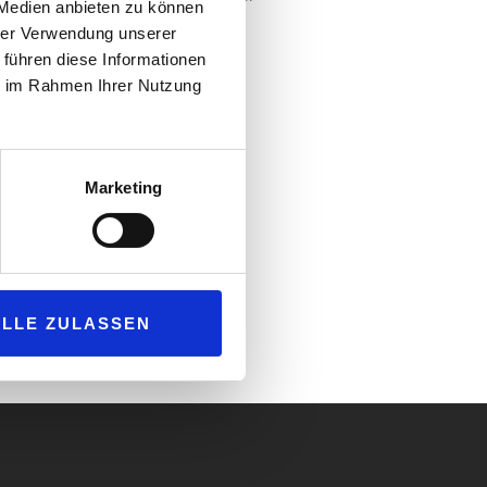
 Medien anbieten zu können
n den Kategorien:
hrer Verwendung unserer
 führen diese Informationen
ie im Rahmen Ihrer Nutzung
Marketing
iese Stationen haben Vorbild-
ALLE ZULASSEN