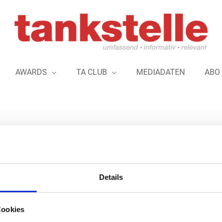
AWARDS
TA CLUB
MEDIADATEN
ABO
es 2025 – Die Bewerbungsphase läuft 
Details
Der Branchenwettbewerb „Tankstelle des Jahres“ findet auch 202
Cookies
zum
30. März
angemeldet werden – ganz einfach auf der Websei