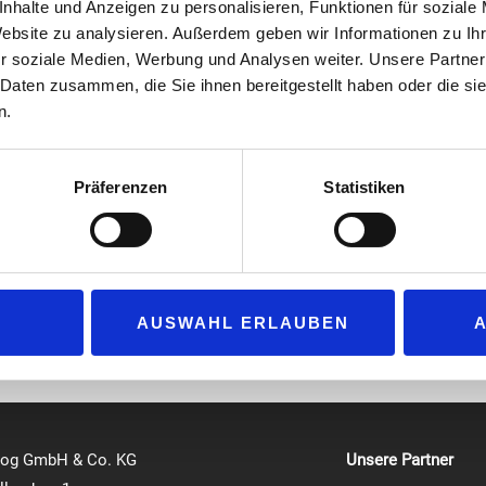
nhalte und Anzeigen zu personalisieren, Funktionen für soziale
dem Menüpunkt „Awards“,
“Tankstelle des Jahres”
. Wir suchen i
Website zu analysieren. Außerdem geben wir Informationen zu I
r soziale Medien, Werbung und Analysen weiter. Unsere Partner
Shop
 Daten zusammen, die Sie ihnen bereitgestellt haben oder die s
Waschen
n.
Bistro
Umwelt
Innovation
Präferenzen
Statistiken
neue, frische und zukunftsorientierte Ideen und Konzepte umsetzen. D
 für die Branche. Wir freuen uns auf Ihre Bewerbung!
agazin (tankstelle-magazin.de)
AUSWAHL ERLAUBEN
log GmbH & Co. KG
Unsere Partner