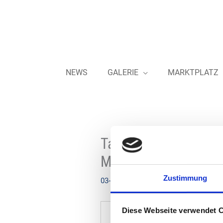
Zum
Inhalt
springen
NEWS
GALERIE
MARKTPLATZ
Tankstelle des Jahr
März!
Zustimmung
03-01-2025
Diese Webseite verwendet 