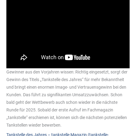
Gewinner aus den Vorjahren wissen: Richtig eingesetzt, sorgt der
Gewinn des Titels „Tankstelle des Jahres“ für mehr Bekanntheit
und bringt einen enormen Image- und Vertrauensgewinn bei den
Kunden. Das führt zu signifikanten Umsatzzuwächsen. Schon
bald geht der Wettbewerb auch schon wieder in die nächste
Runde für 2025. Sobald der erste Aufruf im Fachmagazin
„tankstelle“ erschienen ist, können sich die nächsten potenziellen
Tankstellen wieder bewerben.
Tankstelle des Jahres – tankstelle Magazin (tankstelle-