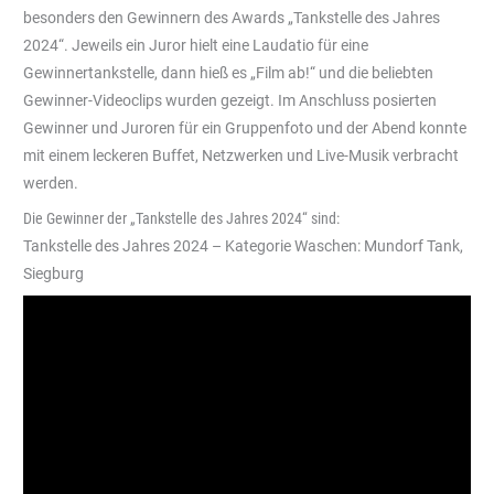
besonders den Gewinnern des Awards „Tankstelle des Jahres
2024“. Jeweils ein Juror hielt eine Laudatio für eine
Gewinnertankstelle, dann hieß es „Film ab!“ und die beliebten
Gewinner-Videoclips wurden gezeigt. Im Anschluss posierten
Gewinner und Juroren für ein Gruppenfoto und der Abend konnte
mit einem leckeren Buffet, Netzwerken und Live-Musik verbracht
werden.
Die Gewinner der „Tankstelle des Jahres 2024“ sind:
Tankstelle des Jahres 2024 – Kategorie Waschen: Mundorf Tank,
Siegburg