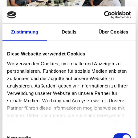
Zustimmung
Details
Über Cookies
Foto: Edith Villwock
Diese Webseite verwendet Cookies
Bei der 2. Jurysitzung zur Findung der „Tankstelle des Jahres“ in
Frankfurt wurde angeregt diskutiert. Nach einer ausführlichen
Wir verwenden Cookies, um Inhalte und Anzeigen zu
Auswertung der Stationschecks wurden stolze sieben Gewinner
personalisieren, Funktionen für soziale Medien anbieten
zu können und die Zugriffe auf unsere Website zu
gewählt!
analysieren. Außerdem geben wir Informationen zu Ihrer
Die Jury wählte in jeder der bewährten Kategorien „Innovation“,
Verwendung unserer Website an unsere Partner für
„Umwelt“, „Shop“, „Bistro“, „Waschen“ und „Sonderpreis: Best of
soziale Medien, Werbung und Analysen weiter. Unsere
History“ einen Gewinner. Und sogar eine weitere Kategorie wurde
Partner führen diese Informationen möglicherweise mit
ins Leben gerufen, was unser Fachmagazin „tankstelle“ im
weiteren Daten zusammen, die Sie ihnen bereitgestellt
Jubiläumsjahr „70 Jahre tankstelle“ besonders freut. Welche dies
haben oder die sie im Rahmen Ihrer Nutzung der Dienste
ist, erfahren Sie Ende September, wenn die „Tankstelle des Jahres
gesammelt haben.
Einwilligungsauswahl
2024“ feierlich in Köln verliehen wird. Unsere ausführliche