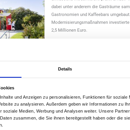
dabei unter anderem die Gasträume samt
Gastronomien und Kaffeebars umgebaut.
Modernisierungsmaßnahmen investierte
2,5 Millionen Euro.
Details
bereich baugleich und bieten im Gastraum jeweils über 100 Sitzplä
Cookies
immte Tische und Stühle, neu geschaffene Stehbereiche mit Barel
nhalte und Anzeigen zu personalisieren, Funktionen für soziale
g installiert und die Wand- und Deckenelemente erhielten einen ne
Website zu analysieren. Außerdem geben wir Informationen zu I
r soziale Medien, Werbung und Analysen weiter. Unsere Partner
euen Bestelltheken, Displays und
 Daten zusammen, die Sie ihnen bereitgestellt haben oder die s
n.
tronomieangebote befinden sich jeweils