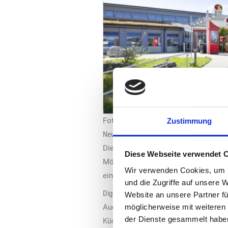
Foto: Tank & Rast
Zustimmung
Neugestaltete Gasträume
Die beiden Raststätten sind im Innen
Diese Webseite verwendet 
Möblierung gehören farblich abgest
Wir verwenden Cookies, um I
eine energiesparende LED-Beleuchtun
und die Zugriffe auf unsere 
Digitale Bestellmöglichkeiten
Website an unsere Partner fü
Auch die Gastronomien wurden mit n
möglicherweise mit weiteren
der Dienste gesammelt habe
Küchentechnik ausgestattet. Die Gas