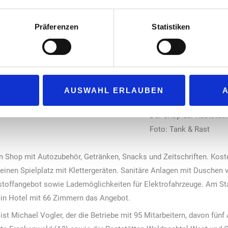
ffeebars von „Coffee Fellows“ wurden
ien und den „Burger King“-Restaurants
Präferenzen
Statistiken
isen gibt es jeweils zwei digitale Self-
aktlos bezahlt werden kann – zwei
-Restaurants.
AUSWAHL ERLAUBEN
Der Shop der Raststätt
Foto: Tank & Rast
en Shop mit Autozubehör, Getränken, Snacks und Zeitschriften. Ko
 einen Spielplatz mit Klettergeräten. Sanitäre Anlagen mit Duschen v
tstoffangebot sowie Lademöglichkeiten für Elektrofahrzeuge. Am S
 ein Hotel mit 66 Zimmern das Angebot.
st Michael Vogler, der die Betriebe mit 95 Mitarbeitern, davon fünf A