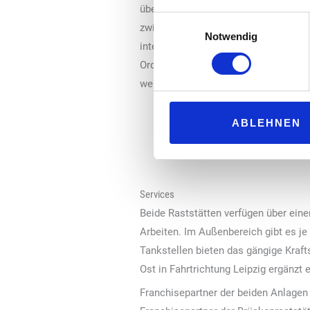
übersichtlich in einer Reihe. Die Ka
Einwilligungsauswahl
zwischen den klassischen Gastronom
Notwendig
integriert. Für die Bestellung von Spe
Order-Terminals, an denen auch kont
weitere gehören zu den „Burger King“
ABLEHNEN
Services
Beide Raststätten verfügen über ein
Arbeiten. Im Außenbereich gibt es je
Tankstellen bieten das gängige Kraf
Ost in Fahrtrichtung Leipzig ergänzt
Franchisepartner der beiden Anlagen i