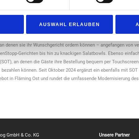
rahlen der Gastraum und der Shop der Raststätte Fläming Ost in m
neuert wie die Bestuhlung und die Tische der rund 180 Sitzplätze
AUSWAHL ERLAUBEN
mit Klettermöglichkeiten freuen.
e neugestaltet. Hier können sich die Reisenden jetzt schnell und 
an denen sie ihr Wunschgericht ordern können – angefangen von 
xenStopp-Gerichten bis hin zu knackigen Salatbowls. Ebenso einfach 
s (SOT), an denen die Gäste ihre Bestellung bequem per Touchscree
s bezahlen können. Seit Oktober 2024 ergänzt ein ebenfalls mit SOT
bot in Fläming Ost und rundet die umfassende Modernisierung des
log GmbH & Co. KG
Unsere Partner