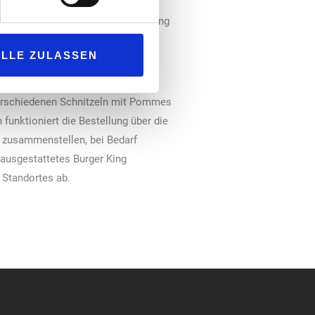
odernem Look. Fußböden, Beleuchtung
 im Gastraum. Junge Gäste können
ALLE ZULASSEN
einfach orientieren und gelangen
verschiedenen Schnitzeln mit Pommes
funktioniert die Bestellung über die
n zusammenstellen, bei Bedarf
 ausgestattetes Burger King
 Standortes ab.