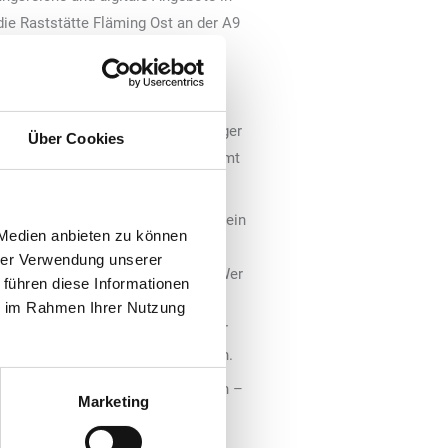
ie Raststätte Fläming Ost an der A9
Mit dem neuen „Starbucks Coffee
rnisierungsmaßnamen erfolgreich
en Kaffeekonzept erwartet die
klassischer Gastronomie, ein „Burger
Über Cookies
re Anlagen samt Duschen. Insgesamt
n Euro in die Modernisierung.
tofahrt gehört für viele Reisende ein
 Medien anbieten zu können
äming Ost gibt es diesen im neuen
hrer Verwendung unserer
wie herzhafte und süße Snacks. Wer
 führen diese Informationen
htdurchfluteten Sitzbereich
ie im Rahmen Ihrer Nutzung
erichtet und bietet insgesamt mehr
tzen zum entspannten Verweilen ein.
dorten – an und neben der Autobahn –
Marketing