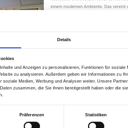
einem modernen Ambiente. Das vereint d
in Brandenburg jetzt unter einem Dach. 
House“ wurden die umfangreichen Mode
abgeschlossen. Neben dem amerikanisch
Gäste ein neu gestalteter Gastraum mit 
Details
King“-Restaurant sowie moderne sanitä
investierte „Tank & Rast“ über 3 Millione
 Fläming Ost
Cookies
Zur Entspannung während einer langen Au
nhalte und Anzeigen zu personalisieren, Funktionen für soziale
aromatischer Kaffee einfach dazu. In Fl
Website zu analysieren. Außerdem geben wir Informationen zu I
annten Angebot. Dazu gehören heiße und erfrischende Getränke so
r soziale Medien, Werbung und Analysen weiter. Unsere Partner
tte und ein Stück Kuchen entscheidet, kann seine Kaffeepause im lic
 Daten zusammen, die Sie ihnen bereitgestellt haben oder die s
rbucks typischen Grüntönen gehalten, mit modernen Holzmöbeln eing
n.
ei schönem Wetter die angrenzende Terrasse mit weiteren 20 Sitzplä
er Raststätte Fläming Ost bietet „Tank & Rast“ bereits an elf Stan
Präferenzen
Statistiken