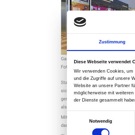
Zustimmung
Gastraum und Restaurant Raststätte
Diese Webseite verwendet 
Foto: Tank & Rast
Wir verwenden Cookies, um I
und die Zugriffe auf unsere 
Starbucks Coffee House mit dem bek
Website an unsere Partner fü
sich zum Beispiel für einen Caffè La
möglicherweise mit weiteren
genießen. Dieser ist in den für Sta
der Dienste gesammelt habe
als 30 Sitzplätze. Zusätzlich lädt b
Einwilligungsauswahl
Mit dem Starbucks Coffee House in d
Notwendig
das beliebte US-Kaffeekonzept an.