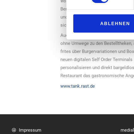
Wohlfühlatmosphäre im Gastraum
Bereits seit Anfang des Jahres erst
und Verkaufsregale wurden ebenso er
ABLEHNEN
sich über eine neue Kinderspielecke 
Auch die klassische Gastronomie wurd
ohne Umwege zu den Bestelltheken, 
frites über Burgervariationen und Bo
neuen digitalen Self Order Terminal
personalisieren und direkt bargeldlo
Restaurant das gastronomische Ange
www.tank.rast.de
Impressum
media