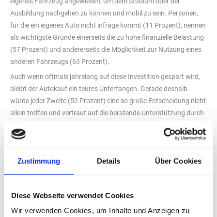
eigenes Fahrzeug angewiesen, um dem Studium oder der
Ausbildung nachgehen zu können und mobil zu sein. Personen,
für die ein eigenes Auto nicht infrage kommt (11 Prozent), nennen
als wichtigste Gründe einerseits die zu hohe finanzielle Belastung
(57 Prozent) und andererseits die Möglichkeit zur Nutzung eines
anderen Fahrzeugs (63 Prozent).
Auch wenn oftmals jahrelang auf diese Investition gespart wird,
bleibt der Autokauf ein teures Unterfangen. Gerade deshalb
würde jeder Zweite (52 Prozent) eine so große Entscheidung nicht
allein treffen und vertraut auf die beratende Unterstützung durch
Personen mit mehr Erfahrung und Fachwissen. Deutlich
unterscheiden sich die Sichtweisen in Bezug auf diese Frage
zwischen Männern und Frauen: Während 42 Prozent der Männer
Zustimmung
Details
Über Cookies
sich bei der Kaufentscheidung ausschließlich auf ihr eigenes
Fachwissen verlassen, sind es bei den Frauen mit nur 12 Prozent
deutlich weniger.
Diese Webseite verwendet Cookies
Gebraucht schlägt neu
Wir verwenden Cookies, um Inhalte und Anzeigen zu
Mittlerweile gibt es unzählige Möglichkeiten in verschiedenen