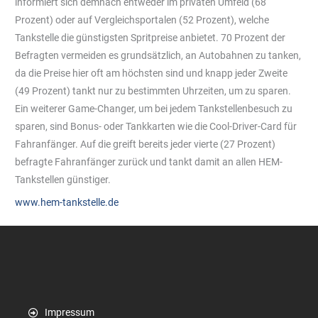
informiert sich demnach entweder im privaten Umfeld (68
Prozent) oder auf Vergleichsportalen (52 Prozent), welche
Tankstelle die günstigsten Spritpreise anbietet. 70 Prozent der
Befragten vermeiden es grundsätzlich, an Autobahnen zu tanken,
da die Preise hier oft am höchsten sind und knapp jeder Zweite
(49 Prozent) tankt nur zu bestimmten Uhrzeiten, um zu sparen.
Ein weiterer Game-Changer, um bei jedem Tankstellenbesuch zu
sparen, sind Bonus- oder Tankkarten wie die Cool-Driver-Card für
Fahranfänger. Auf die greift bereits jeder vierte (27 Prozent)
befragte Fahranfänger zurück und tankt damit an allen HEM-
Tankstellen günstiger.
www.hem-tankstelle.de
Impressum