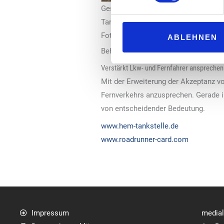
Gesamtes HEM-Tankstellennetz akze
Tank- und Servicekarte.
Foto: Deutsche Tamoil GmbH
ABLEHNEN
Behrens, Leiter Zahlungssysteme un
Verstärkt Lkw- und Fernfahrer ansprechen
Mit der Erweiterung der Akzeptanz v
Fernverkehrs anzusprechen. Gerade i
von entscheidender Bedeutung.
www.hem-tankstelle.de
www.roadrunner-card.com
Impressum
media