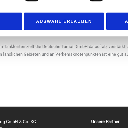
ptiert Roadrunner
Gesamtnetz aus. Wir freuen uns auf die
Roadrunner und sind davon überzeugt, 
AUSWAHL ERLAUBEN
Angebot an unseren HEM-Tankstellen schä
d Mobilitätstechnologien bei Deutsche Tamoil GmbH.
on Tankkarten zielt die Deutsche Tamoil GmbH darauf ab, verstärkt 
n ländlichen Gebieten und an Verkehrsknotenpunkten ist eine gut a
log GmbH & Co. KG
Unsere Partner