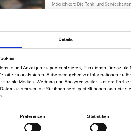
Möglichkeit: Die Tank- und Servicekarte
ebenfalls akzeptiert.
Per Anfang Oktober 2024 wurde der techn
Roadrunner Tank- und Servicekarte an ru
abgeschlossen.
Details
Für Ingo Meyer, Geschäftsführer der Road
Ausweitung der Zusammenarbeit mit de
Cookies
bedeutenden Schritt zur flächendeckend
nhalte und Anzeigen zu personalisieren, Funktionen für soziale
und Servicekarte deutschlandweit dar. 
Website zu analysieren. Außerdem geben wir Informationen zu I
unser Roadrunner-Akzeptanzstellennetz a
r soziale Medien, Werbung und Analysen weiter. Unsere Partner
Deutschland nicht nur quantitativ an, s
 Daten zusammen, die Sie ihnen bereitgestellt haben oder die s
mit der nun geschaffenen Akzeptanzmög
n.
immer qualitativ hochwertige Tankstelle
und Verweilmöglichkeit“, so Ingo Meyer.
Präferenzen
Statistiken
„Wir akzeptieren bereits seit vielen Jahr
Roadrunner-Tankkarte, nun bauen wir dies