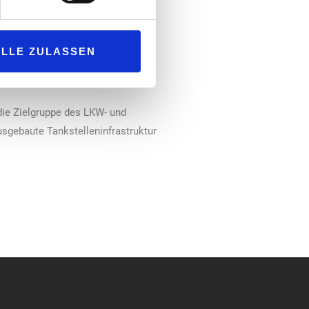
 weitere Zusammenarbeit mit
dass die gemeinsamen Kunden das
ALLE ZULASSEN
tzen werden“, erklärt Oliver
die Zielgruppe des LKW- und
usgebaute Tankstelleninfrastruktur