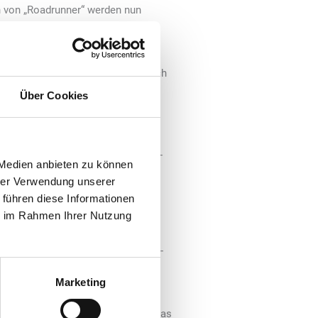
n von „Roadrunner“ werden nun
ische Rollout zur Akzeptanz der
nd 400 HEM-Tankstellen erfolgreich
Über Cookies
runner Service GmbH, stellt die
r Deutsche Tamoil GmbH einen
en Akzeptanz der Roadrunner Tank-
 Medien anbieten zu können
„Mit den HEM-Tankstellen wächst
hrer Verwendung unserer
uf mehr als 2.200 Tankstellen in
 führen diese Informationen
ondern Roadrunner-Kunden erhalten
ie im Rahmen Ihrer Nutzung
lichkeit an HEM-Tankstellen auch
n an guten Verkehrslagen als Tank-
Marketing
en in Teilen unseres Netzes die
e erfolgreiche Partnerschaft für das