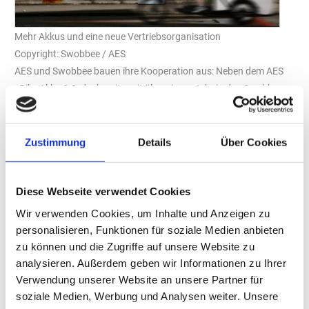
Mehr Akkus und eine neue Vertriebsorganisation
Copyright: Swobbee / AES
AES und Swobbee bauen ihre Kooperation aus: Neben dem AES
eBike Akku 2.0, der bereits seit über einem Jahr in das Swobbee-
System integriert ist, können in Kürze auch die Batterien AES
PowerPack Plus und AES SuperPack an den innovativen Akku-
Wechselstationen getauscht werden. Die beiden GreenTech-
Zustimmung
Details
Über Cookies
Startups arbeiten derzeit an der Einbindung, der Launch ist für
das zweite Quartal 2023 geplant. Und nicht nur das: Ab sofort
Diese Webseite verwendet Cookies
übernimmt der Berliner Battery-as-a-Service (BaaS)-Provider
Swobbee auch die Betreuung der AES-Kunden im Miet-Segment
Wir verwenden Cookies, um Inhalte und Anzeigen zu
bis zu einer Anzahl von 500 Akkus pro Jahr.
personalisieren, Funktionen für soziale Medien anbieten
zu können und die Zugriffe auf unsere Website zu
Für Swobbee bedeutet die Integration der Akkutypen AES
analysieren. Außerdem geben wir Informationen zu Ihrer
PowerPack Plus und AES SuperPack, dass sich die Anzahl der
Verwendung unserer Website an unsere Partner für
kompatiblen Batterien im Wechselsystem auf 10 erhöht. Dies
soziale Medien, Werbung und Analysen weiter. Unsere
steigert die Einsatzmöglichkeiten der Swobbee-Stationen