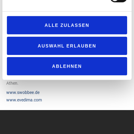
Swobbee.
Stamatis Sidiropoulos, Fleet Manager von Evedima, fügt hinzu:
„Wir sind sehr glücklich über die neue Partnerschaft mit Swobbee.
ALLE ZULASSEN
Die einfach zu bedienenden Wechselstationen erleichtern die
Arbeit unseres Teams und helfen uns dabei, die Flotten unserer
Kunden intelligent und nachhaltig zu managen. Dank der
AUSWAHL ERLAUBEN
intelligenten Analysetools von Swobbee haben wir nun auch stets
einen optimalen Einblick in den Zustand des Batteriepools.“
ABLEHNEN
In den kommenden Wochen sollen weitere Swobbee-Stationen
aufgestellt werden, darunter auch in der griechischen Hauptstadt
Athen.
www.swobbee.de
www.evedima.com