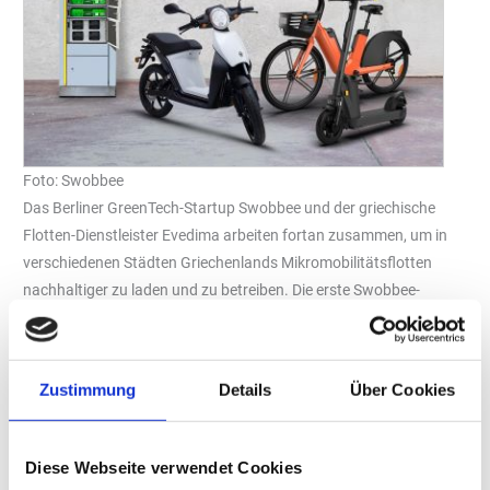
Foto: Swobbee
Das Berliner GreenTech-Startup Swobbee und der griechische
Flotten-Dienstleister Evedima arbeiten fortan zusammen, um in
verschiedenen Städten Griechenlands Mikromobilitätsflotten
nachhaltiger zu laden und zu betreiben. Die erste Swobbee-
Station wurde bereits aufgestellt, weitere werden in den
kommenden Wochen folgen. Evedima hat sich auf die
Bereitstellung von Dienstleistungen und Infrastruktur für urbane
Zustimmung
Details
Über Cookies
Mobilitäts- und Transportservices spezialisiert. In Griechenland ist
das Unternehmen unter anderem für den Betrieb der E-
Kickscooter-Flotten des finnischen Sharingunternehmens Hopp
Diese Webseite verwendet Cookies
zuständig.