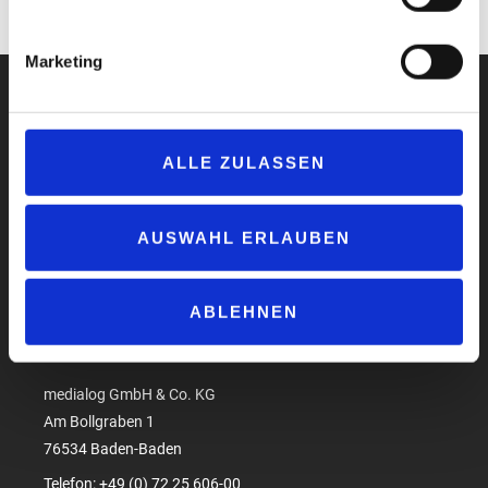
www.stromdao.de
Marketing
ALLE ZULASSEN
Impressum
Datenschutzerklärung
AUSWAHL ERLAUBEN
AGB
Compliance
Produktsicherheit
ABLEHNEN
Suchen
medialog GmbH & Co. KG
Am Bollgraben 1
76534 Baden-Baden
Telefon: +49 (0) 72 25 606-00