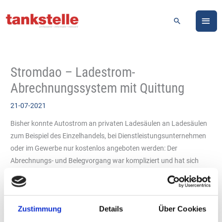
Zum
HA
Inhalt
Suchen
springen
Stromdao – Ladestrom-
Abrechnungssystem mit Quittung
21-07-2021
Bisher konnte Autostrom an privaten Ladesäulen an Ladesäulen
zum Beispiel des Einzelhandels, bei Dienstleistungsunternehmen
oder im Gewerbe nur kostenlos angeboten werden: Der
Abrechnungs- und Belegvorgang war kompliziert und hat sich
nicht gerechnet. Unternehmen konnten die Stromkosten als
Werbungskosten absetzen oder auf ihre Leistungen umlegen.
Stromdao hat jetzt ein entsprechendes Abrechnungssystem mit
Zustimmung
Details
Über Cookies
Quittung für Endkunden entwickelt. „Wir haben lange getüftelt,