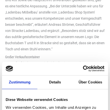
und Rot sowie die Hauptschrift unverändert geblieben sind, gab
es eine textliche Anpassung. „Bei der Unterzeile haben wir uns für
‚Ladenbau Möbelbau‘ anstelle von ‚Ladenbau Shop System‘
entschieden, was unsere Kompetenzen und unser Kerngeschäft
besser beschreibt“, erläutert Andreas Strömer, Geschäftsführer
von Stracke Ladenbau, und ergänzt: „Besonders stolz sind wir auf
das subtile gestalterische Element in unserem neuen Logo: Die
Buchstaben T und R in Stracke sind so gestaltet, dass sie an einen
Tisch und einen Stuhl erinnern.“
Großer Verkaufscontainer
Das aufgefrischte Logo wird nicht die einzige Neuheit am 100
Quadratmeter großen Stand in Halle 1 sein, der in mehrere
unterschiedliche Bereiche aufgeteilt ist. Messebesucher finden
hier außerdem einen 20 Fuß großen Verkaufscontainer für einen
Zustimmung
Details
Über Cookies
Verkaufspreis von unter 100.000 Euro inklusive
Gebäudesteuerung. Der voll funktionsfähige Smart Store ist mit
Diese Webseite verwendet Cookies
einer automatischen Schiebetür, einer SB-Kaffeemaschine sowie
mit einem Trockenregal mit Blisterrückwand, einer Kühlung für
Wir verwenden Cookies, um Inhalte und Anzeigen zu