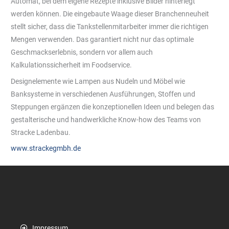
Automat, bei dem eigene Rezepte inklusive Bilder hinterlegt
werden können. Die eingebaute Waage dieser Branchenneuheit
stellt sicher, dass die Tankstellenmitarbeiter immer die richtigen
Mengen verwenden. Das garantiert nicht nur das optimale
Geschmackserlebnis, sondern vor allem auch
Kalkulationssicherheit im Foodservice.
Designelemente wie Lampen aus Nudeln und Möbel wie
Banksysteme in verschiedenen Ausführungen, Stoffen und
Steppungen ergänzen die konzeptionellen Ideen und belegen das
gestalterische und handwerkliche Know-how des Teams von
Stracke Ladenbau.
www.strackegmbh.de
Impressum