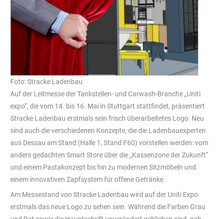
Foto: Stracke Ladenbau
Auf der Leitmesse der Tankstellen- und Carwash-Branche „Uniti
expo“, die vom 14. bis 16. Mai in Stuttgart stattfindet, präsentiert
Stracke Ladenbau erstmals sein frisch überarbeitetes Logo. Neu
sind auch die verschiedenen Konzepte, die die Ladenbauexperten
aus Dessau am Stand (Halle 1, Stand F60) vorstellen werden: vom
anders gedachten Smart Store über die „Kassenzone der Zukunft“
und einem Pastakonzept bis hin zu modernen Sitzmöbeln und
einem innovativen Zapfsystem für offene Getränke.
Am Messestand von Stracke Ladenbau wird auf der Uniti Expo
erstmals das neue Logo zu sehen sein. Während die Farben Grau