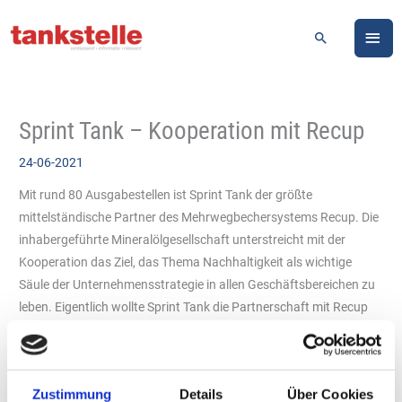
Zum
HA
Inhalt
Suchen
springen
Sprint Tank – Kooperation mit Recup
24-06-2021
Mit rund 80 Ausgabestellen ist Sprint Tank der größte
mittelständische Partner des Mehrwegbechersystems Recup. Die
inhabergeführte Mineralölgesellschaft unterstreicht mit der
Kooperation das Ziel, das Thema Nachhaltigkeit als wichtige
Säule der Unternehmensstrategie in allen Geschäftsbereichen zu
leben. Eigentlich wollte Sprint Tank die Partnerschaft mit Recup
gemeinsam mit der Umstellung auf den UTZ-zertifizierten Kaffee
von Lavazza Anfang 2020 mit einer großen Marketingaktion
launchen. Doch dann kam die Corona-Pandemie und das Thema
Zustimmung
Details
Über Cookies
Mehrwegbecher ist zunächst aus hygienischen Gründen ins