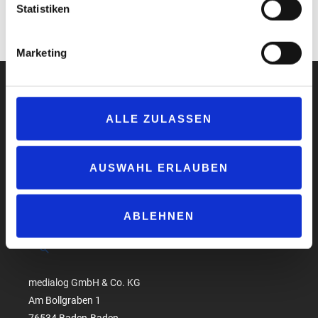
Statistiken
Geschäftsführer von Sprint Tank.
www.go-sprint.de
Marketing
ALLE ZULASSEN
Impressum
Datenschutzerklärung
AUSWAHL ERLAUBEN
AGB
Compliance
ABLEHNEN
Produktsicherheit
Suchen
medialog GmbH & Co. KG
Am Bollgraben 1
76534 Baden-Baden