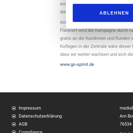
einspart. Regelmäßige Auszeichnungen
die Zeitschrift Testbild bestätigen di
ABLEHNEN
Anlässlich des Jubiläums startet Sp
Flankiert wird die Kampagne durch r
gratis an die Kundinnen und Kunden v
Kollegen in der Zentrale wäre dieser
dass wir weiter wachsen und sich die
www.go-sprint.de
Impressum
media
Datenschutzerklärung
Am Bol
AGB
76534
Compliance