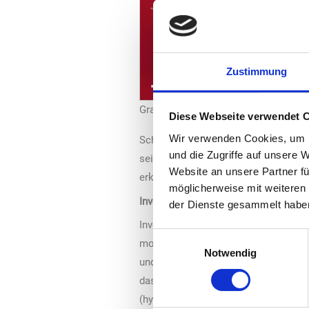
Zustimmung
Grafik: Sprint Tank
Diese Webseite verwendet 
Wir verwenden Cookies, um I
Schwerpunkt im ostdeutschen Raum zu
und die Zugriffe auf unsere 
seit Jahren das Sprint-Tankstellenn
Website an unsere Partner fü
erklärt Duraid El Obeid, Geschäftsführ
möglicherweise mit weiteren
Investitionen in Technik und Optik
der Dienste gesammelt habe
Investitionen in die Technik und Opt
Einwilligungsauswahl
modernes und freches Marketing trag
Notwendig
und damit stets wettbewerbsfähig gebl
das Unternehmen im Jahr 2020 den Kra
(hydriertes Pflanzenöl, engl. hydrotr