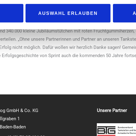
 wie jüngst durch das deutsche Innovationsinstitut für Nachhaltigk
e hohe Qualität des Mittelständlers.
AUSWAHL ERLAUBEN
rint in der Weihnachtszeit eine nationale Plakat- und Social-Media
und 340.000 kleine Jubiläumstütchen mit roten Fruchtgummiherzen, d
erteilen. „Ohne unsere Partnerinnen und Partner an unseren Tankste
 Erfolg nicht möglich. Dafür wollen wir herzlich Danke sagen! Geme
 Erfolgsgeschichte von Sprint auch die kommenden 50 Jahre fortsetz
log GmbH & Co. KG
Unsere Partner
lgraben 1
 Baden-Baden