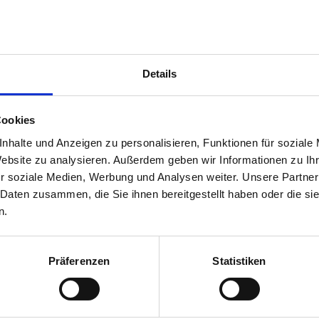
Tochtergesellschaft Sprint Tank GmbH a
übernahm schließlich die BMV Mineralöl
BMV Energy, die Mehrheit der Anteile, sei
Mineralölgesellschaft alleiniger Eigentü
Details
der Expansionskurs des Berliner Mittelst
2008 wuchs das Netz um 87 Stationen de
Cookies
GmbH. Heute zählen rund 140 Sprint, GO-
nhalte und Anzeigen zu personalisieren, Funktionen für soziale
 Sprint Tank. „Durch die Umflaggung der zugehörigen GO-Tankstell
Website zu analysieren. Außerdem geben wir Informationen zu I
etz und gewinnen somit weiter an Bekanntheit und Relevanz bei imm
r soziale Medien, Werbung und Analysen weiter. Unsere Partner
er der Sprint Tank, die Strategie.
 Daten zusammen, die Sie ihnen bereitgestellt haben oder die s
n.
ik der Standorte, die Umsetzung neuer, innovativer Konzepte beispie
en dazu bei, dass sich die Marke in den vergangenen Jahrzehnten ko
Präferenzen
Statistiken
ieben ist. Darüber hinaus will Sprint einen Beitrag zur klimafreundl
ftstoff Diesel protect25 auf den Markt gebracht, der dank eines An
eated vegetable oil, kurz: HVO) bis zu 25 Prozent CO
-Neuemissionen 
2