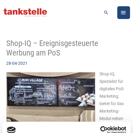
Zum
HA
Inhalt
Suchen
springen
Shop-IQ – Ereignisgesteuerte
Werbung am PoS
28-04-2021
Shop-IQ,
Spezialist für
digitales PoS-
Marketing,
bietet für das
Marketing-
Modul neben
der zeit- nun