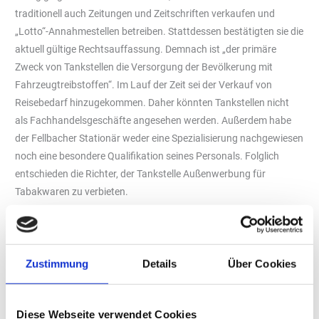
traditionell auch Zeitungen und Zeitschriften verkaufen und
„Lotto“-Annahmestellen betreiben. Stattdessen bestätigten sie die
aktuell gültige Rechtsauffassung. Demnach ist „der primäre
Zweck von Tankstellen die Versorgung der Bevölkerung mit
Fahrzeugtreibstoffen“. Im Lauf der Zeit sei der Verkauf von
Reisebedarf hinzugekommen. Daher könnten Tankstellen nicht
als Fachhandelsgeschäfte angesehen werden. Außerdem habe
der Fellbacher Stationär weder eine Spezialisierung nachgewiesen
noch eine besondere Qualifikation seines Personals. Folglich
entschieden die Richter, der Tankstelle Außenwerbung für
Tabakwaren zu verbieten.
Dieses Urteil feierte „Pro Rauchfrei“ als Sieg. Mit der Schlagzeile
„Großer Rückschlag für die Tabakindustrie – Tankstellen sind
keine Tabakfachhändler“. Auf seiner Homepage schreibt der
Zustimmung
Details
Über Cookies
Verein zudem, dass er auch in Hessen und Bayern mehrere
Stationen wegen „gesetzwidriger Außenwerbung“ abgemahnt
habe. Weitere würden folgen. Damit rechnet auch Herbert W.
Diese Webseite verwendet Cookies