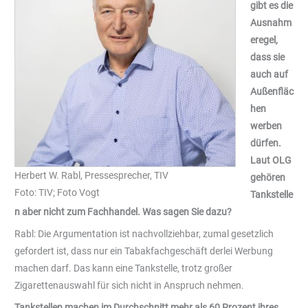
gibt es die
Ausnahm
eregel,
dass sie
auch auf
Außenfläc
hen
werben
dürfen.
Laut OLG
Herbert W. Rabl, Pressesprecher, TIV
gehören
Foto: TIV; Foto Vogt
Tankstelle
n aber nicht zum Fachhandel. Was sagen Sie dazu?
Rabl: Die Argumentation ist nachvollziehbar, zumal gesetzlich
gefordert ist, dass nur ein Tabakfachgeschäft derlei Werbung
machen darf. Das kann eine Tankstelle, trotz großer
Zigarettenauswahl für sich nicht in Anspruch nehmen.
Tankstellen machen im Durchschnitt mehr als 60 Prozent ihres