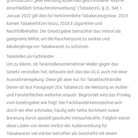
grundsätzlich „jede Werbung außerhalb geschlossener Räume
einschließlich Schaufensterwerbung“ (TabakerzG, § 2). Seit 1.
Januar 2022 gilt dies für herkömmliche Tabakerzeugnisse. 2023
kamen Tabakerhitzer hinzu, 2024 E-Zigaretten und
Nachfüllbehälter. Der Gesetzgeber betrachtet das Verbot als
geeignetes Mittel, um die Raucherquote zu senken und
Minderjährige vor Tabakwaren zu schützen.
Tankstellen als Fachhändler
Um zu klären, ob Tankstellenunternehmer Müller gegen das
Gesetz verstoßen hat, befasste sich das das OLG auch mit einer
Ausnahmeregelung: Diese gilt aber nur für Tabakfachhändler.
Denen ist laut Paragraph 20a TabakerzG die Werbung an Außen-
und Fensterflächen weiterhin erlaubt. Begründet wird das Privileg
vom Gesetzgeber wie folgt: Der Fachhandel kennzeichne sich
durch ein eher schmales, häufig sehr tiefes Sortiment sowie
Beratung durch speziell geschulte Verkaufskräfte. Folglich wären
diese Läden von einem Verbot der Außenwerbung für
Tabakwaren viel stärker betroffen als Geschäfte mit einem