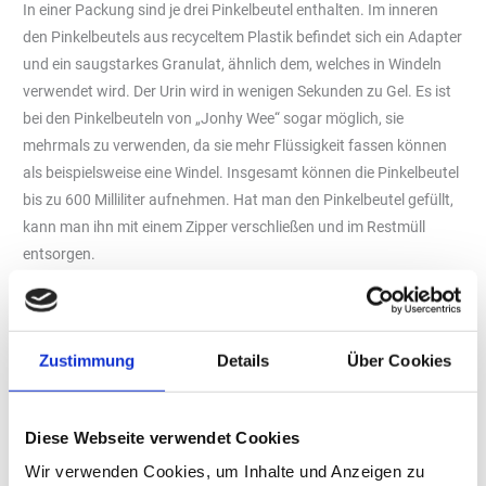
In einer Packung sind je drei Pinkelbeutel enthalten. Im inneren
den Pinkelbeutels aus recyceltem Plastik befindet sich ein Adapter
und ein saugstarkes Granulat, ähnlich dem, welches in Windeln
verwendet wird. Der Urin wird in wenigen Sekunden zu Gel. Es ist
bei den Pinkelbeuteln von „Jonhy Wee“ sogar möglich, sie
mehrmals zu verwenden, da sie mehr Flüssigkeit fassen können
als beispielsweise eine Windel. Insgesamt können die Pinkelbeutel
bis zu 600 Milliliter aufnehmen. Hat man den Pinkelbeutel gefüllt,
kann man ihn mit einem Zipper verschließen und im Restmüll
entsorgen.
Die Hersteller versprechen, dass ihre sogenannten „Taschen-WCs“
hygienisch, bakterienfrei und geruchsfrei sind. Auf der Webseite
heißt es unter anderem auch: „Johny Wee ist
Zustimmung
Details
Über Cookies
geschlechterfreundlich (das Wort haben wir uns ausgedacht). Ein
speziell entwickelter Adapter hilft Dir als Frau dabei, genauso wie
Männern, im Stehen pinkeln zu können. Es läuft blendend.
Diese Webseite verwendet Cookies
Superabsorbierende Polymere sorgen dafür, dass die Flüssigkeit
Wir verwenden Cookies, um Inhalte und Anzeigen zu
komplett absorbiert und sofort in Gel umgewandelt wird. Dabei