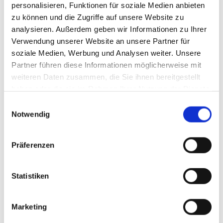
personalisieren, Funktionen für soziale Medien anbieten
werden Gerüche und Bakterien neutralisiert.“
zu können und die Zugriffe auf unsere Website zu
Der Impuls zum Produkt
analysieren. Außerdem geben wir Informationen zu Ihrer
Verwendung unserer Website an unsere Partner für
soziale Medien, Werbung und Analysen weiter. Unsere
Partner führen diese Informationen möglicherweise mit
weiteren Daten zusammen, die Sie ihnen bereitgestellt
haben oder die sie im Rahmen Ihrer Nutzung der Dienste
gesammelt haben.
Einwilligungsauswahl
Notwendig
Präferenzen
Statistiken
In einer „Shell“-Tankstelle wurden die Pinkelbeutel im Regal
„Lkw-Zubehör“ platziert.
Foto: Jonhy Wee
Marketing
Der Start-up-Gründer George Strohmaier hatte die Idee zum