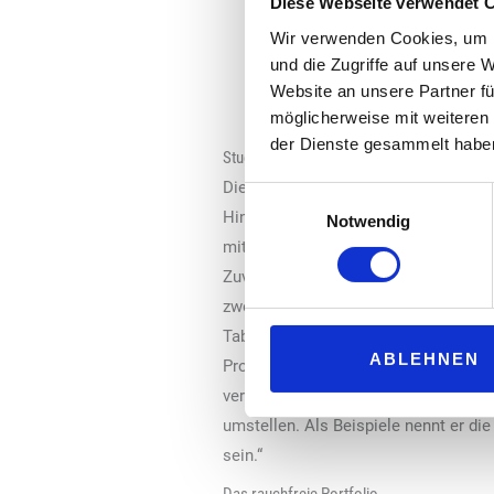
Diese Webseite verwendet 
Produkte umsteigen.
Wir verwenden Cookies, um I
Innovative Produkte und ein g
und die Zugriffe auf unsere 
Niemand kann eine rauchfreie 
Website an unsere Partner fü
„A Better Tomorrow“ ist eine r
möglicherweise mit weiteren
der Dienste gesammelt habe
Studien und praktische Beispiele
Die Plattform ist eine Zusammenfass
Einwilligungsauswahl
Hinzu kommen praktische Beispiele, 
Notwendig
mit dem Schlagwort „A Better Tomorr
Zuvor blickt James Murphy, Vorstand
zwei Jahrzehnten, war BAT noch ein 
Tabakwaren verdiente. Das habe sich
ABLEHNEN
Produkte auf den Markt gebracht habe
verwenden“, sagt Murphy. Dieser Proz
umstellen. Als Beispiele nennt er d
sein.“
Das rauchfreie Portfolio