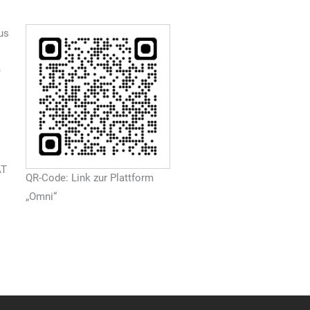
us
e
AT
QR-Code: Link zur Plattform
„Omni“