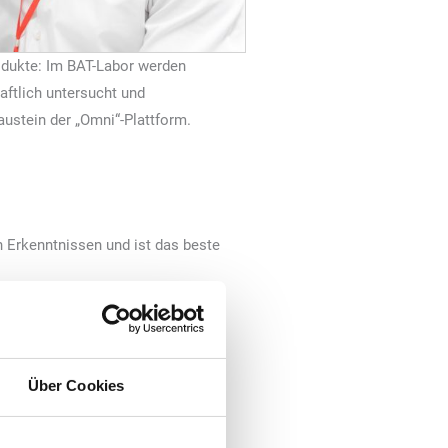
rodukte: Im BAT-Labor werden
aftlich untersucht und
austein der „Omni“-Plattform.
 Erkenntnissen und ist das beste
 die Möglichkeit, daraus
Über Cookies
t will, sollte er auf rauchfreie