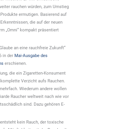
 weiter rauchen würden, zum Umstieg
e Produkte ermutigen. Basierend auf
Erkenntnissen, die auf der neuen
orm „Omni“ kompakt präsentiert
 Glaube an eine rauchfreie Zukunft“
6 in der
Mai-Ausgabe des
ns
erschienen.
ung, die ein Zigaretten-Konsument
er komplette Verzicht aufs Rauchen.
r mehrfach. Wiederum andere wollen
liarde Raucher weltweit nach wie vor
itsschädlich sind. Dazu gehören E-
entsteht kein Rauch, der toxische