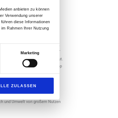
 Medien anbieten zu können
er THR-Umsetzung.
hrer Verwendung unserer
 führen diese Informationen
ie im Rahmen Ihrer Nutzung
der Forschungsergebnisse von BAT.
. Außerdem erklärt „Omni“, was BAT
Marketing
ft“ vorstellt und was es dafür tut.
-Trainee zurück. „Damals, vor knapp
sschließlich mit konventionellen
und USA seine ersten rauchfreien
ALLE ZULASSEN
h den Begriff ,Transformation‘
lls auf Produkte ohne Verbrennung
ensch und Umwelt von großem Nutzen