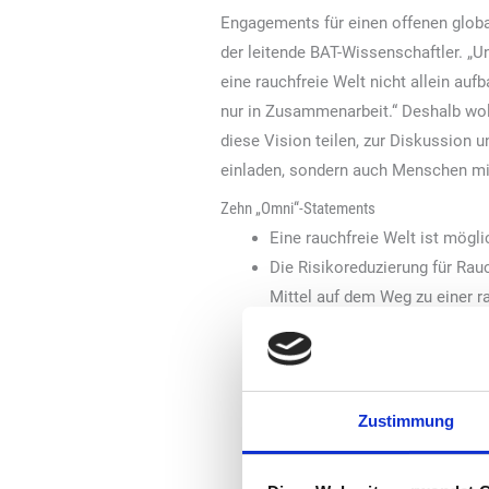
Engagements für einen offenen globa
der leitende BAT-Wissenschaftler. „U
eine rauchfreie Welt nicht allein au
nur in Zusammenarbeit.“ Deshalb woll
diese Vision teilen, zur Diskussion
einladen, sondern auch Menschen mi
Zehn „Omni“-Statements
Eine rauchfreie Welt ist mögli
Die Risikoreduzierung für Ra
Mittel auf dem Weg zu einer r
Die Fakten sprechen für THR.
Akteure im Bereich sollten rau
Tabak und Nikotin sind nur fü
Erwachsene Konsumenten sollt
Zustimmung
Entscheidungen abzuleiten.
Wer nicht raucht, sollte gar ni