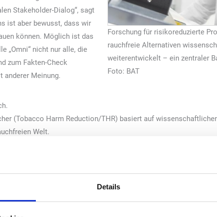
len Stakeholder-Dialog“, sagt
ns ist aber bewusst, dass wir
Forschung für risikoreduzierte P
fbauen können. Möglich ist das
rauchfreie Alternativen wissensch
e „Omni“ nicht nur alle, die
weiterentwickelt – ein zentraler B
 und zum Fakten-Check
Foto: BAT
t anderer Meinung.
ch.
ucher (Tobacco Harm Reduction/THR) basiert auf wissenschaftlichen
auchfreien Welt.
chfreie Alternativen nicht verbieten, sondern THR vorantreiben.
r Erwachsene bestimmt, niemals für Minderjährige.
en Zugang zu Informationen über rauchfreie Alternativen haben und
Details
cht erst anfangen. Wer raucht, sollte damit aufhören. Falls er das nich