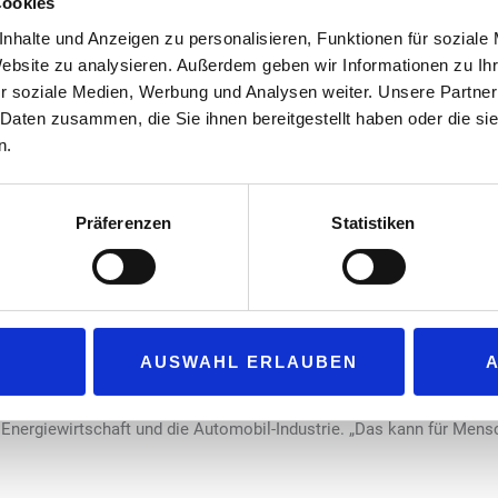
Cookies
nhalte und Anzeigen zu personalisieren, Funktionen für soziale
ut regulierter, verantwortungsvoller Markt sind entscheidend bei d
Website zu analysieren. Außerdem geben wir Informationen zu I
Welt allein verwirklichen.
r soziale Medien, Werbung und Analysen weiter. Unsere Partner
auchfreie Welt.
 Daten zusammen, die Sie ihnen bereitgestellt haben oder die s
n.
ung zahlreicher „unabhängiger wissenschaftlicher Studien“ sowie 
die Rauchern zeigen, wie sie ihr Gesundheitsrisiko senken können
Präferenzen
Statistiken
ow“ meint, wie sich das Unternehmen den Weg in eine „bessere Zukun
 Research & Science, auf den Start seiner Karriere als Management
ganz anderes Unternehmen wie heute.“ Ein Konzern, der sein Geld au
 grundlegend geändert, seit BAT vor zehn Jahren in Großbritannien 
AUSWAHL ERLAUBEN
. „Wenn ich BAT heute mit einem Wort beschreiben sollte, würde ic
ess verlaufe parallel zu anderen Branchen, die ihr Geschäft ebenfa
ie Energiewirtschaft und die Automobil-Industrie. „Das kann für M