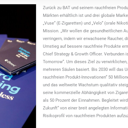
Zurück zu BAT und seinem rauchfreien Produk
Märkten erhältlich ist und drei globale Marke
„Vuse“ (E-Zigaretten) und „Velo“ (orale Nikot
Mission. „Wir wollen die gesundheitlichen 
verringern, indem wir erwachsene Raucher, d
Umstieg auf bessere rauchfreie Produkte erm
Chief Strategy & Growth Officer. Verbunden is
Tomorrow“. Um dieses Ziel zu verwirklichen, v
mehreren Säulen basiert. Bis 2030 will das 
rauchfreien Produkt-Innovationen“ 50 Milli
und das weltweite Wachstum qualitativ steig
seine kommerzielle Abhängigkeit von Zigaret
als 50 Prozent der Einnahmen. Begleitet wird
Zukunft“ von einer breit angelegten Informa
Risikoprofil von rauchfreien Produkten aufzu