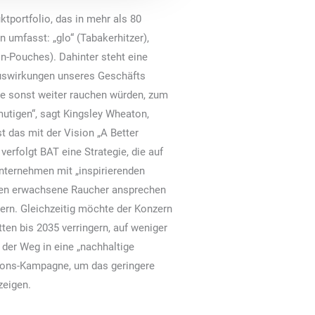
tportfolio, das in mehr als 80
n umfasst: „glo“ (Tabakerhitzer),
in-Pouches). Dahinter steht eine
Auswirkungen unseres Geschäfts
ie sonst weiter rauchen würden, zum
utigen“, sagt Kingsley Wheaton,
t das mit der Vision „A Better
erfolgt BAT eine Strategie, die auf
Unternehmen mit „inspirierenden
onen erwachsene Raucher ansprechen
ern. Gleichzeitig möchte der Konzern
ten bis 2035 verringern, auf weniger
 der Weg in eine „nachhaltige
tions-Kampagne, um das geringere
zeigen.