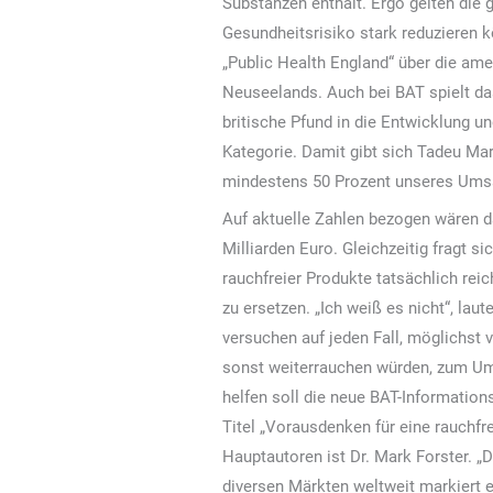
Substanzen enthält. Ergo gelten die 
Gesundheitsrisiko stark reduzieren 
„Public Health England“ über die am
Neuseelands. Auch bei BAT spielt da
britische Pfund in die Entwicklung u
Kategorie. Damit gibt sich Tadeu Mar
mindestens 50 Prozent unseres Ums
Auf aktuelle Zahlen bezogen wären 
Milliarden Euro. Gleichzeitig fragt s
rauchfreier Produkte tatsächlich reic
zu ersetzen. „Ich weiß es nicht“, laut
versuchen auf jeden Fall, möglichst 
sonst weiterrauchen würden, zum Um
helfen soll die neue BAT-Informatio
Titel „Vorausdenken für eine rauchfre
Hauptautoren ist Dr. Mark Forster. „D
diversen Märkten weltweit markiert e