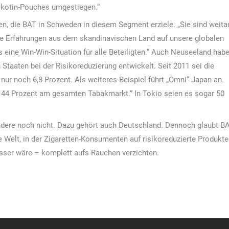
Nikotin-Pouches umgestiegen.“
n, die BAT in Schweden in diesem Segment erziele. „Sie sind weita
die Erfahrungen aus dem skandinavischen Land auf unsere globalen
 eine Win-Win-Situation für alle Beteiligten.“ Auch Neuseeland hab
 Staaten bei der Risikoreduzierung entwickelt. Seit 2011 sei die
nur noch 6,8 Prozent. Als weiteres Beispiel führt „Omni“ Japan an.
on 44 Prozent am gesamten Tabakmarkt.“ In Tokio seien es sogar 50
andere noch nicht. Dazu gehört auch Deutschland. Dennoch glaubt B
e Welt, in der Zigaretten-Konsumenten auf risikoreduzierte Produkte
sser wäre – komplett aufs Rauchen verzichten.