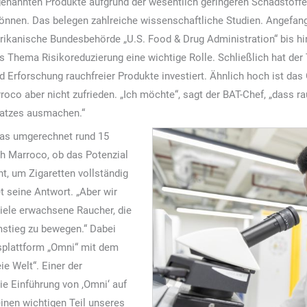
genannten Produkte aufgrund der wesentlich geringeren Schadstoffe 
können. Das belegen zahlreiche wissenschaftliche Studien. Angefang
erikanische Bundesbehörde „U.S. Food & Drug Administration“ bis 
s Thema Risikoreduzierung eine wichtige Rolle. Schließlich hat de
nd Erforschung rauchfreier Produkte investiert. Ähnlich hoch ist da
roco aber nicht zufrieden. „Ich möchte“, sagt der BAT-Chef, „dass r
atzes ausmachen.“
das umgerechnet rund 15
ich Marroco, ob das Potenzial
ht, um Zigaretten vollständig
et seine Antwort. „Aber wir
viele erwachsene Raucher, die
stieg zu bewegen.“ Dabei
nsplattform „Omni“ mit dem
ie Welt“. Einer der
ie Einführung von ,Omni‘ auf
inen wichtigen Teil unseres