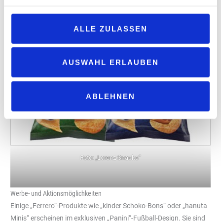
ALLE ZULASSEN
AUSWAHL ERLAUBEN
ABLEHNEN
Foto: „Lorenz Snacks“
Werbe- und Aktionsmöglichkeiten
Einige „Ferrero“-Produkte wie „kinder Schoko-Bons“ oder „hanuta
Minis“ erscheinen im exklusiven „Panini“-Fußball-Design. Sie sind