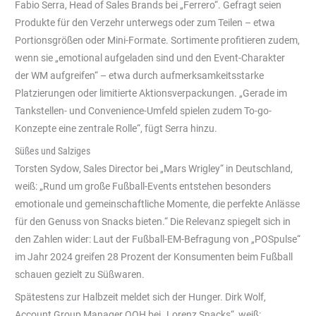
Fabio Serra, Head of Sales Brands bei „Ferrero“. Gefragt seien
Produkte für den Verzehr unterwegs oder zum Teilen – etwa
Portionsgrößen oder Mini-Formate. Sortimente profitieren zudem,
wenn sie „emotional aufgeladen sind und den Event-Charakter
der WM aufgreifen“ – etwa durch aufmerksamkeitsstarke
Platzierungen oder limitierte Aktionsverpackungen. „Gerade im
Tankstellen- und Convenience-Umfeld spielen zudem To-go-
Konzepte eine zentrale Rolle“, fügt Serra hinzu.
Süßes und Salziges
Torsten Sydow, Sales Director bei „Mars Wrigley“ in Deutschland,
weiß: „Rund um große Fußball-Events entstehen besonders
emotionale und gemeinschaftliche Momente, die perfekte Anlässe
für den Genuss von Snacks bieten.“ Die Relevanz spiegelt sich in
den Zahlen wider: Laut der Fußball-EM-Befragung von „POSpulse“
im Jahr 2024 greifen 28 Prozent der Konsumenten beim Fußball
schauen gezielt zu Süßwaren.
Spätestens zur Halbzeit meldet sich der Hunger. Dirk Wolf,
Account Group Manager OOH bei „Lorenz Snacks“, weiß: