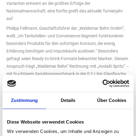
Varianten erinnern an die größten Erfolge der
Nationalmannschaft, eine fünfte greift das aktuelle Turnierjahr
auf.
Philipp Fellmann, Geschäftsführer der „Waldemar Behn GmbH“,
weiß: „Im Tankstellen- und Convenience-Segment funktionieren
besonders Produkte für den sofortigen Konsum, die wenig
Erklärung benötigen und Impulskäufe auslösen.“ Besonders
gefragt seien Ready-to-Drink-Formate bekannter Marken. Diesem
Anspruch trägt „Waldemar Behn“ Rechnung: mit „Andalö Spritz“ –
mit fruchtigem Sanddorngeschmack in der 0,2-Liter-Glasflasche
sowie dem neuen „Danzka Vodka Mix“ in den Sorten „Lemon“,
„Energy“ und „Mule“ in der 0,33-Liter-Dose.
Alkoholfrei darf nicht fehlen
Zustimmung
Details
Über Cookies
Alkoholfreie Getränke sind echte Umsatztreiber: Im
Tankstellenkanal stieg der Umsatz alkoholfreier Getränke um 2,2
Prozent im Vergleich zum Vorjahr (Circana: Tankstellen Total,
Diese Webseite verwendet Cookies
Umsatz, 2025 vs VJ). Angelika Thielen, Leiterin
Wir verwenden Cookies, um Inhalte und Anzeigen zu