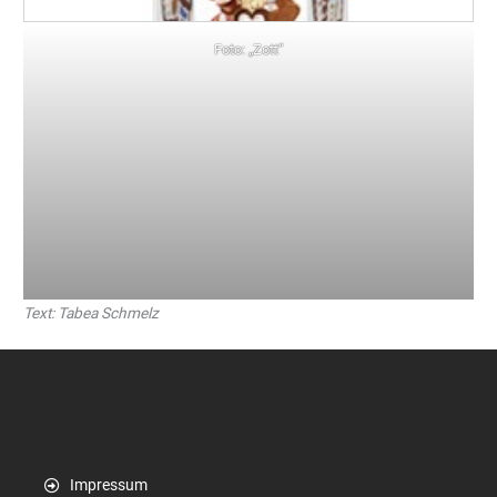
Foto: „Zott“
Text: Tabea Schmelz
Impressum