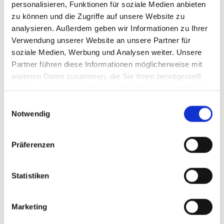
Unternehmenskommunikation bei der „Bitburger Braugruppe“,
personalisieren, Funktionen für soziale Medien anbieten
betont, dass Betreiber auch ein breites Sortiment alkoholfreier
zu können und die Zugriffe auf unsere Website zu
Getränke im Kühlregal präsentieren sollten. Für jene, die den
analysieren. Außerdem geben wir Informationen zu Ihrer
vollen Geschmack eines Bieres schätzen, aber auch ohne
Verwendung unserer Website an unsere Partner für
Prozente genießen möchten, bietet die „Bitburger Braugruppe“
soziale Medien, Werbung und Analysen weiter. Unsere
ihre „Bitburger 0,0-Prozent“-Produkte an.
Partner führen diese Informationen möglicherweise mit
weiteren Daten zusammen, die Sie ihnen bereitgestellt
haben oder die sie im Rahmen Ihrer Nutzung der Dienste
gesammelt haben.
Einwilligungsauswahl
Notwendig
Präferenzen
Foto: „Ferrero“ / Kay Foto
Statistiken
Design GmbH
Foto: „Bitburger Braugruppe“ /
Marketing
Yellow Images