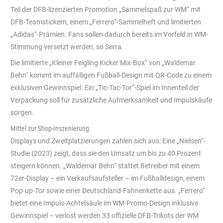
Teil der DFB-lizenzierten Promotion „Sammelspaß zur WM“ mit
DFB-Teamstickern, einem „Ferrero“-Sammelheft und limitierten
„Adidas“-Prämien. Fans sollen dadurch bereits im Vorfeld in WM-
Stimmung versetzt werden, so Serra.
Die limitierte „Kleiner Feigling Kicker Mix-Box“ von „Waldemar
Behn“ kommt im auffälligen Fußball-Design mit QR-Code zu einem
exklusiven Gewinnspiel. Ein „Tic-Tac-Tor“-Spiel im Innenteil der
Verpackung soll für zusätzliche Aufmerksamkeit und Impulskäufe
sorgen.
Mittel zur Shop-Inszenierung
Displays und Zweitplatzierungen zahlen sich aus: Eine „Nielsen“-
Studie (2023) zeigt, dass sie den Umsatz um bis zu 40 Prozent
steigern können. „Waldemar Behn“ stattet Betreiber mit einem
72er-Display – ein Verkaufsaufsteller – im Fußballdesign, einem
Pop-up-Tor sowie einer Deutschland-Fahnenkette aus. „Ferrero“
bietet eine Impuls-Achtelsäule im WM-Promo-Design inklusive
Gewinnspiel – verlost werden 33 offizielle DFB-Trikots der WM