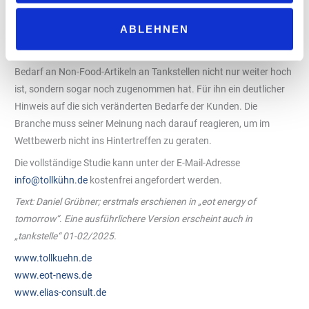
Istvan Elias, Nationaler Key Account Manager,
in ihrer
„Tollkühn Shoppartner GmbH“
Entwicklung
ABLEHNEN
Foto: Alfred Kirst
seit 2022 eng
begleitet, ist es schön zu sehen, dass auch nach der Pandemie der
Bedarf an Non-Food-Artikeln an Tankstellen nicht nur weiter hoch
ist, sondern sogar noch zugenommen hat. Für ihn ein deutlicher
Hinweis auf die sich veränderten Bedarfe der Kunden. Die
Branche muss seiner Meinung nach darauf reagieren, um im
Wettbewerb nicht ins Hintertreffen zu geraten.
Die vollständige Studie kann unter der E-Mail-Adresse
info@tollkühn.de
kostenfrei angefordert werden.
Text: Daniel Grübner; erstmals erschienen in „eot energy of
tomorrow“
.
Eine ausführlichere Version erscheint auch in
„tankstelle“ 01-02/2025.
www.tollkuehn.de
www.eot-news.de
www.elias-consult.de