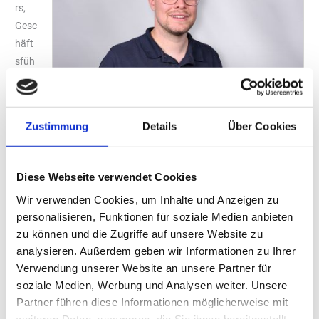
rs,
Gesc
häft
sfüh
rer
bei
„Toll
Nico Eggers, Geschäftsführer, „Tollkühn Shoppartner
Zustimmung
Details
Über Cookies
kühn
GmbH“
Sho
Foto: Tollkühn
ppar
Diese Webseite verwendet Cookies
tner GmbH“, gaben für ihn die Ergebnisse der ersten Studie Anlass
Wir verwenden Cookies, um Inhalte und Anzeigen zu
dazu, eine Nachfolgestudie zu beauftragen, um der Branche die
personalisieren, Funktionen für soziale Medien anbieten
Potenziale von Non-Food-Artikeln beziehungsweise Non-Food-
zu können und die Zugriffe auf unsere Website zu
Konzepten aufzuzeigen. Die jetzt veröffentlichte Studie schließt
analysieren. Außerdem geben wir Informationen zu Ihrer
deswegen an die Ergebnisse der ersten an, und will so die
Verwendung unserer Website an unsere Partner für
Entwicklung im Verbraucherverhalten sowie die Wirkung von
soziale Medien, Werbung und Analysen weiter. Unsere
Maßnahmen am Point of Sale, einer zielgerichteten
Partner führen diese Informationen möglicherweise mit
Kundenansprache und bedarfsorientierten Anpassungen im
weiteren Daten zusammen, die Sie ihnen bereitgestellt