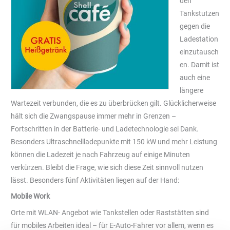
den
Tankstutzen
gegen die
Ladestation
einzutausch
en. Damit ist
auch eine
längere
Wartezeit verbunden, die es zu überbrücken gilt. Glücklicherweise
hält sich die Zwangspause immer mehr in Grenzen –
Fortschritten in der Batterie- und Ladetechnologie sei Dank.
Besonders Ultraschnellladepunkte mit 150 kW und mehr Leistung
können die Ladezeit je nach Fahrzeug auf einige Minuten
verkürzen. Bleibt die Frage, wie sich diese Zeit sinnvoll nutzen
lässt. Besonders fünf Aktivitäten liegen auf der Hand:
Mobile Work
Orte mit WLAN- Angebot wie Tankstellen oder Raststätten sind
für mobiles Arbeiten ideal – für E-Auto-Fahrer vor allem, wenn es