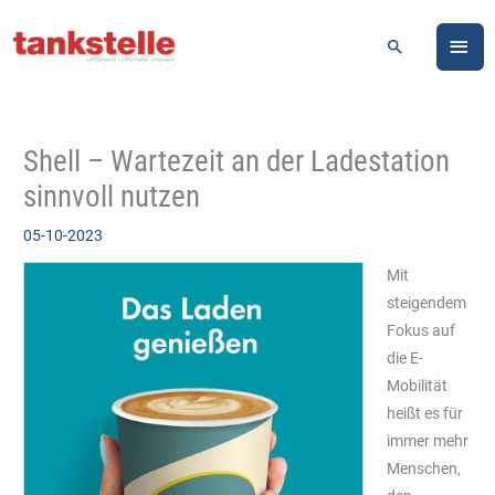
Zum
HA
Inhalt
Suchen
springen
Shell – Wartezeit an der Ladestation
sinnvoll nutzen
05-10-2023
Mit
steigendem
Fokus auf
die E-
Mobilität
heißt es für
immer mehr
Menschen,