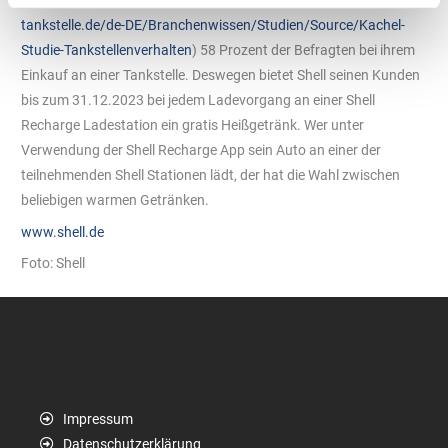
tankstelle.de/de-DE/Branchenwissen/Studien/Source/Kachel-
Studie-Tankstellenverhalten
) 58 Prozent der Befragten bei ihrem
Einkauf an einer Tankstelle. Deswegen bietet Shell seinen Kunden
bis zum 31.12.2023 bei jedem Ladevorgang an einer Shell
Recharge Ladestation ein gratis Heißgetränk. Wer unter
Verwendung der Shell Recharge App sein Auto an einer der
teilnehmenden Shell Stationen lädt, der hat die Wahl zwischen
beliebigen warmen Getränken.
www.shell.de
Foto: Shell
Impressum
Datenschutzerklärung