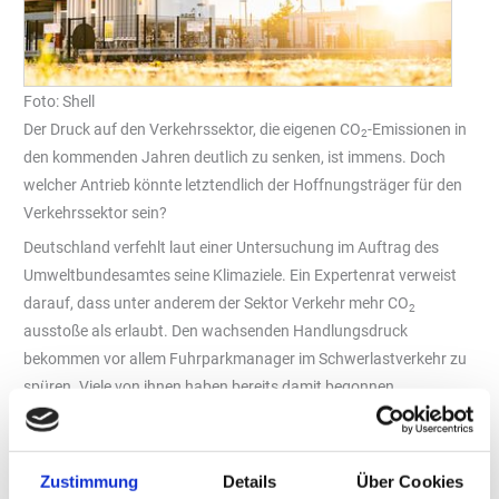
Foto: Shell
Der Druck auf den Verkehrssektor, die eigenen CO
-Emissionen in
2
den kommenden Jahren deutlich zu senken, ist immens. Doch
welcher Antrieb könnte letztendlich der Hoffnungsträger für den
Verkehrssektor sein?
Deutschland verfehlt laut einer Untersuchung im Auftrag des
Umweltbundesamtes seine Klimaziele. Ein Expertenrat verweist
darauf, dass unter anderem der Sektor Verkehr mehr CO
2
ausstoße als erlaubt. Den wachsenden Handlungsdruck
bekommen vor allem Fuhrparkmanager im Schwerlastverkehr zu
spüren. Viele von ihnen haben bereits damit begonnen,
verschiedene emissionsarme Lösungen zu prüfen und zu testen.
Doch viele Unternehmen fragen sich, welche weiteren
Maßnahmen sie ergreifen können, um ihren eigenen Fußabdruck
Zustimmung
Details
Über Cookies
zu reduzieren – insbesondere, solange der Markthochlauf von