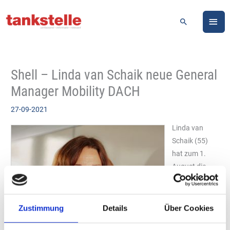
Zum
HA
Inhalt
Suchen
springen
Shell – Linda van Schaik neue General
Manager Mobility DACH
27-09-2021
Linda van
Schaik (55)
hat zum 1.
August die
Aufgabe des
General
Manager
Zustimmung
Details
Über Cookies
Mobility DACH