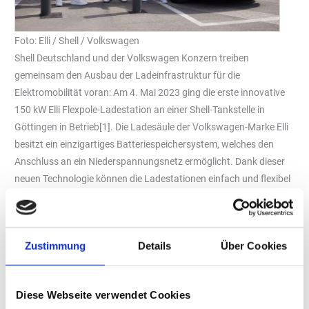
Foto: Elli / Shell / Volkswagen
Shell Deutschland und der Volkswagen Konzern treiben
gemeinsam den Ausbau der Ladeinfrastruktur für die
Elektromobilität voran: Am 4. Mai 2023 ging die erste innovative
150 kW Elli Flexpole-Ladestation an einer Shell-Tankstelle in
Göttingen in Betrieb[1]. Die Ladesäule der Volkswagen-Marke Elli
besitzt ein einzigartiges Batteriespeichersystem, welches den
Anschluss an ein Niederspannungsnetz ermöglicht. Dank dieser
neuen Technologie können die Ladestationen einfach und flexibel
installiert und der Netzausbau beschleunigt werden. Nach
erfolgreichem Testbetrieb wollen Shell und Volkswagen die
Flexpole-Ladestation sukzessive auf weitere Länder ausrollen.
Zustimmung
Details
Über Cookies
„Mit den Elli Flexpole-Ladestationen von VW können wir einen
wichtigen Beitrag zum erforderlichen Ausbau der
Ladeinfrastruktur beitragen. Und zwar an den Standorten, wo es
Diese Webseite verwendet Cookies
sonst für schnelles Laden schwierig wäre. Shell gehört schon