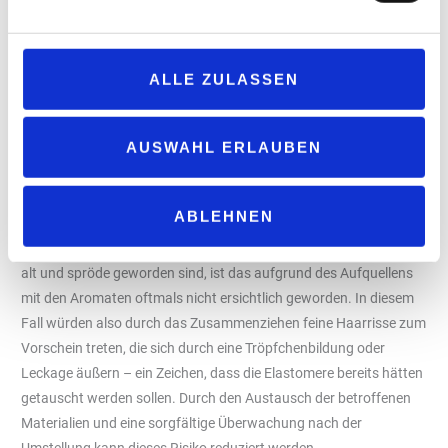
Da der paraffinische Kraftstoffe Shell GTL Fuel frei von FAME
(Fettsäuremethylester) und Aromaten ist, greifen sie Elastomere
wie Dichtungen und Schläuche nicht an. So sind Aromate
ALLE ZULASSEN
gemeinhin dafür verantwortlich, dass sich Elastomere
ausdehnen.
AUSWAHL ERLAUBEN
Für die Umstellung von einem aromatenhaltigen Kraftstoff wie
Diesel zu einem aromatenarmen Kraftstoff wie GTL bedeutet das,
dass sich die Elastomere auf ihre Ursprungsgröße zurückziehen.
ABLEHNEN
Das ist nicht weiter schlimm, da die Elastomere genau für diese
Größe gefertigt sind. Wenn aber nun die Elastomere bereits sehr
alt und spröde geworden sind, ist das aufgrund des Aufquellens
mit den Aromaten oftmals nicht ersichtlich geworden. In diesem
Fall würden also durch das Zusammenziehen feine Haarrisse zum
Vorschein treten, die sich durch eine Tröpfchenbildung oder
Leckage äußern – ein Zeichen, dass die Elastomere bereits hätten
getauscht werden sollen. Durch den Austausch der betroffenen
Materialien und eine sorgfältige Überwachung nach der