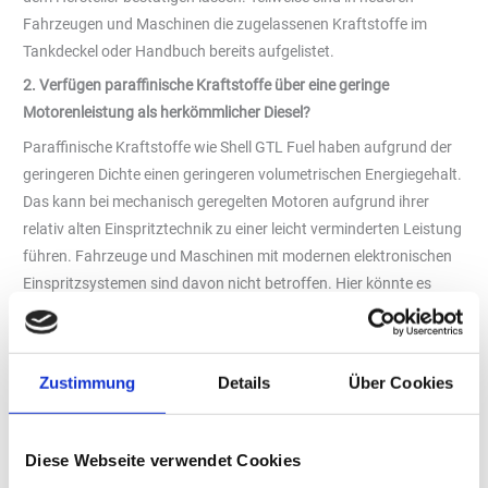
Fahrzeugen und Maschinen die zugelassenen Kraftstoffe im
Tankdeckel oder Handbuch bereits aufgelistet.
2. Verfügen paraffinische Kraftstoffe über eine geringe
Motorenleistung als herkömmlicher Diesel?
Paraffinische Kraftstoffe wie Shell GTL Fuel haben aufgrund der
geringeren Dichte einen geringeren volumetrischen Energiegehalt.
Das kann bei mechanisch geregelten Motoren aufgrund ihrer
relativ alten Einspritztechnik zu einer leicht verminderten Leistung
führen. Fahrzeuge und Maschinen mit modernen elektronischen
Einspritzsystemen sind davon nicht betroffen. Hier könnte es
allerdings zu einem geringfügigen Anstieg des
Kraftstoffverbrauchs kommen. Kunden berichten allerdings
oftmals nicht von diesem Effekt, da die saubere Verbrennung u.a.
Zustimmung
Details
Über Cookies
auch dazu führt, dass sich zum Beispiel der Motor weniger
regenerieren muss, wofür sonst auch Kraftstoff benötigt wird. Da
die Partikelfilter weniger verstopfen, mussten Kunden diese
Diese Webseite verwendet Cookies
teilweise kaum noch austauschen und haben auch ihren AdBlue