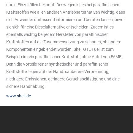
nur in Einzelfällen bekannt. Deswegen ist es bei paraffinischen
Kraftstoffen wie allen anderen Antriebsalternativen wichtig, dass
sich Anwender umfassend informieren und beraten lassen, bevor
sie sich für eine Dieselalternative entscheiden. Zudem ist es
ebenfalls wichtig bei jedem Hersteller von paraffinischen
Kraftstoffen auf die Zusammensetzung zu schauen, ob andere
Komponenten eingeblendet wurden. Shell GTL Fuel ist zum
Beispiel ein rein paraffinischer Kraftstoff, ohne Anteil von FAME.
Denn die Vorteile reiner synthetischer und paraffinischer
Kraftstoffe liegen auf der Hand: sauberere Verbrennung,
niedrigere Emissionen, geringere Geruchsbelästigung und eine
sichere Handhabung.
www.shell.de