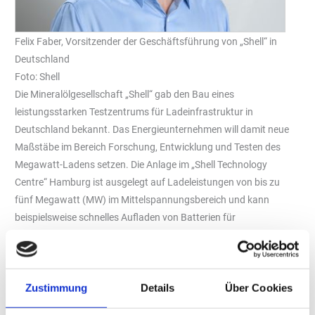
Felix Faber, Vorsitzender der Geschäftsführung von „Shell“ in
Deutschland
Foto: Shell
Die Mineralölgesellschaft „Shell“ gab den Bau eines
leistungsstarken Testzentrums für Ladeinfrastruktur in
Deutschland bekannt. Das Energieunternehmen will damit neue
Maßstäbe im Bereich Forschung, Entwicklung und Testen des
Megawatt-Ladens setzen. Die Anlage im „Shell Technology
Centre“ Hamburg ist ausgelegt auf Ladeleistungen von bis zu
fünf Megawatt (MW) im Mittelspannungsbereich und kann
beispielsweise schnelles Aufladen von Batterien für
Schwerlastfahrzeuge wie Lkw, Busse, Traktoren und
Baufahrzeuge oder auch Schiffe mit Elektroantrieb unter
verschiedenen, mitunter extremen Klimabedingungen inklusive
des Zusammenspiels verschiedener Hard- und Software-
Zustimmung
Details
Über Cookies
Komponenten auf Herz und Nieren prüfen. Ende 2025 sollen erste