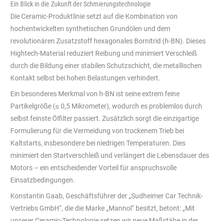
Ein Blick in die Zukunft der Schmierungstechnologie
Die Ceramic-Produktlinie setzt auf die Kombination von
hochentwickelten synthetischen Grundölen und dem
revolutionären Zusatzstoff hexagonales Bornitrid (h-BN). Dieses
Hightech-Material reduziert Reibung und minimiert Verschleiß
durch die Bildung einer stabilen Schutzschicht, die metallischen
Kontakt selbst bei hohen Belastungen verhindert.
Ein besonderes Merkmal von h-BN ist seine extrem feine
Partikelgröße (≤ 0,5 Mikrometer), wodurch es problemlos durch
selbst feinste Ölfilter passiert. Zusätzlich sorgt die einzigartige
Formulierung für die Vermeidung von trockenem Trieb bei
Kaltstarts, insbesondere bei niedrigen Temperaturen. Dies
minimiert den Startverschleiß und verlängert die Lebensdauer des
Motors – ein entscheidender Vorteil für anspruchsvolle
Einsatzbedingungen.
Konstantin Gaab, Geschäftsführer der „Sudheimer Car Technik-
Vertriebs GmbH“, die die Marke „Mannol“ besitzt, betont: „Mit
unserer Ceramic-Technologie setzen wir neue Maßstäbe in der