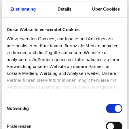
Erweiterte Kompatibilität: Geeignet für Systeme mit
Zustimmung
Details
Über Cookies
Common Rail, Dieselpartikelfilter (DPF) und SCR-
Katalysatoren.
Diese Webseite verwendet Cookies
Das „Mannol Ceramic 5W-30“:
Wir verwenden Cookies, um Inhalte und Anzeigen zu
Das bewährte Produkt für moderne Fahrzeuge ist speziell für den
personalisieren, Funktionen für soziale Medien anbieten
Einsatz in Motoren mit Abgasnachbehandlungssystemen wie
zu können und die Zugriffe auf unsere Website zu
Dieselpartikelfiltern (DPF) und SCR-Katalysatoren entwickelt.
analysieren. Außerdem geben wir Informationen zu Ihrer
Seine Formulierung reduziert effektiv Emissionen und schützt die
Verwendung unserer Website an unsere Partner für
empfindlichen Bauteile dieser Systeme vor Ablagerungen.
soziale Medien, Werbung und Analysen weiter. Unsere
Hervorstechende Eigenschaften:
Partner führen diese Informationen möglicherweise mit
weiteren Daten zusammen, die Sie ihnen bereitgestellt
Optimale Kraftstoffersparnis durch reduzierte Reibung und
haben oder die sie im Rahmen Ihrer Nutzung der Dienste
verbesserte Schmierung.
gesammelt haben.
Verlängerte Ölwechselintervalle durch ausgezeichnete
Einwilligungsauswahl
Notwendig
Oxidationsstabilität.
Hohe Effizienz in kalten Starts, insbesondere bei niedrigen
Temperaturen.
Präferenzen