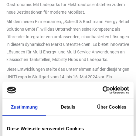
Gastronomie. Mit Ladeparks für Elektroautos entstehen zudem
neue Destinationen für moderne Mobilität.
Mit dem neuen Firmennamen, „Scheidt & Bachmann Energy Retail
Solutions GmbH“, will das Unternehmen seine Kompetenz als
führender Integrator von umfassenden, cloudbasierten Lösungen
in diesem dynamischen Markt unterstreichen. Es bietet innovative
Lösungen für Multi-Energy- und Multi-Service-Anwendungen an
klassischen Tankstellen, Mobility Hubs und Ladeparks.
Diese Entwicklungen stellte das Unternehmen auf der diesjährigen
UNITI expo in Stuttgart vom 14. bis 16. Mai 2024 vor. Ein
Highlight auf der Messe war der dedizierte E-Mobility-Bereich,
sowohl auf dem Messestand als auch in der Future Mobility
Lounge, präsentiert mit den Partnern ChargePoint und GP Joule
Zustimmung
Details
Über Cookies
Connect. Besucher konnten sich insbesondere von den
Produkthighlights SIQMA PowerPay und SIQMA FlowMax.AI
überzeugen.
Diese Webseite verwendet Cookies
SIQMA PowerPay ist ein wegweisender Payment-Kiosk für