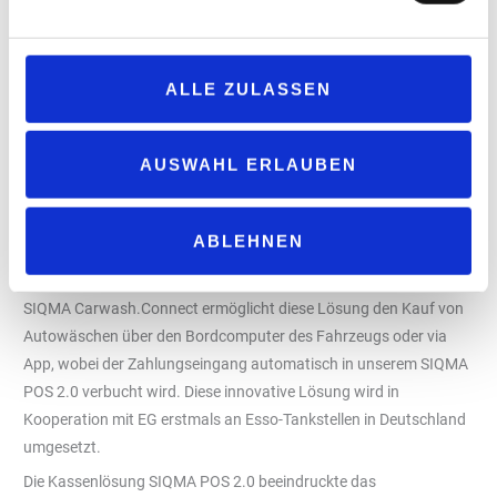
können Betreiber auch Werbung oder aktuelle Ladetarife
anzeigen, was das Kundenerlebnis weiter verbessert und die
Kundenbindung stärkt. Sowohl SIQMA PowerPay als auch
ALLE ZULASSEN
SIQMA FlowMax.AI sind über die SIQMA Charge Cloud
angebunden, die eine nahtlose Kommunikation mit
unterschiedlichen Hintergrundsystemen gewährleistet.
AUSWAHL ERLAUBEN
Buchen und Bezahlen von Wäschen aus dem Fahrzeug heraus
Ein weiterer Höhepunkt war unsere Präsentation eines speziellen
ABLEHNEN
Use-Case gemeinsam mit Logpay und Washtec: das Buchen und
Bezahlen von Autowäschen aus dem Fahrzeug heraus. Mit
SIQMA Carwash.Connect ermöglicht diese Lösung den Kauf von
Autowäschen über den Bordcomputer des Fahrzeugs oder via
App, wobei der Zahlungseingang automatisch in unserem SIQMA
POS 2.0 verbucht wird. Diese innovative Lösung wird in
Kooperation mit EG erstmals an Esso-Tankstellen in Deutschland
umgesetzt.
Die Kassenlösung SIQMA POS 2.0 beeindruckte das