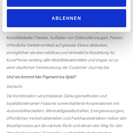
müssen Einzelhändler ihre Perspektive auf den Verbraucher
verlagern. Hier spielen Dienstleistungen vor Ort, frische
Lebensmittel und Ruhezonen eine Schlüsselrolle, um die zahlenden
ABLEHNEN
Kund*innen aus ihren Autos in die Geschäfte zum Point of Sale zu
locken. Da Scheidt & Bachmann und Worldline die gesamte
Mobilitätskette (Tanken, Aufladen von Elektrofahrzeugen, Parken,
öffentliche Verkehrsmittel) auf globaler Ebene abdecken,
ermöglichen sie eine nahtlose und einheitliche Bezahlung für
Kund*innen entlang aller Mobilitätsaktivitäten und tragen so zu
einer deutlichen Verbesserung der Customer Journey bei.
Und wo kommt hier Payment ins Spiel?
Santschi:
Die Kombination verschiedener Zahlungsmethoden und
loyalitätsrelevanter Features sowie etablierte Kooperationen mit
Automobilherstellern, Mineralölgesellschaften, Energieversorgern,
öffentlichen Verkehrsbetrieben und Parkhausbetreibern heben den
Bezahlprozess auf die nächste Stufe und ebnen den Weg für den
Wandel klassischer Tankstellen zu Mobilitäts-Drehscheiben.