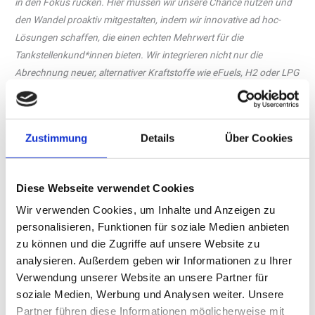
in den Fokus rücken. Hier müssen wir unsere Chance nutzen und
den Wandel proaktiv mitgestalten, indem wir innovative ad hoc-
Lösungen schaffen, die einen echten Mehrwert für die
Tankstellenkund*innen bieten. Wir integrieren nicht nur die
Abrechnung neuer, alternativer Kraftstoffe wie eFuels, H2 oder LPG
in unsere Systeme. Speziell für den rasant wachsenden Bereich des
Ladens von Elektroautos haben wir neue Lösungen entwickelt. Die
Anbindung der Ladesäulen an unser Kassensystem ermöglicht die
Zustimmung
Details
Über Cookies
Abrechnung von Elektroladen und Shopverkäufen in nur einem
Schritt. Die Anbindung an die Tankautomaten ermöglicht die
einfache Erweiterung des Angebots im Forecourt. Mit SIQMA
Diese Webseite verwendet Cookies
PowerPay haben wir ein kosteneffizientes Kiosk-Bezahlterminal
Wir verwenden Cookies, um Inhalte und Anzeigen zu
entwickelt, das PCI-konforme Kartenzahlung für mehrere
personalisieren, Funktionen für soziale Medien anbieten
Ladepunkte ermöglicht und gleichzeitig die Anforderungen der
zu können und die Zugriffe auf unsere Website zu
Ladesäulenverordnung erfüllt. Aber nicht nur die Verbindung der
analysieren. Außerdem geben wir Informationen zu Ihrer
einzelnen Systeme ist relevant. Die Intelligenz im Hintergrund wird
Verwendung unserer Website an unsere Partner für
in Zukunft eine immer wichtigere Rolle spielen. Das Thema AI –
soziale Medien, Werbung und Analysen weiter. Unsere
momentan in Form von ChatGPT in aller Munde – wird auch für
Partner führen diese Informationen möglicherweise mit