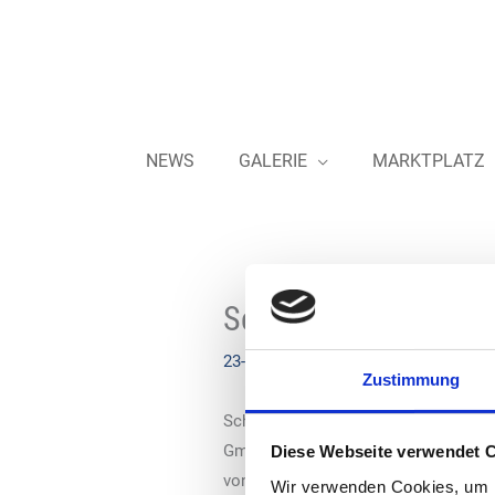
Zum
Inhalt
springen
NEWS
GALERIE
MARKTPLATZ
Scheidt & Bachmann 
23-12-2020
Zustimmung
Scheidt & Bachmann Ukraine LLC wur
GmbH. Der Geschäftssitz ist Kiew. Im
Diese Webseite verwendet 
von SIQMA Cloudlösungen weiter vor
Wir verwenden Cookies, um I