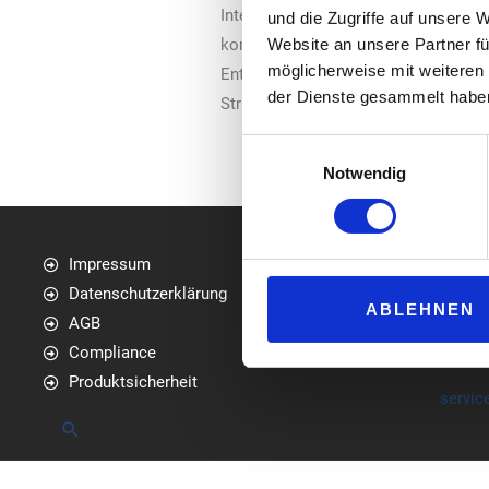
Integration-Teams aus, um die Time
und die Zugriffe auf unsere 
Website an unsere Partner fü
kommenden Monaten weiter wachsen 
möglicherweise mit weiteren
Entwicklungsteams in Mönchengladbach
der Dienste gesammelt habe
Struktur die Projekte weiter betreue
Einwilligungsauswahl
Notwendig
Impressum
media
Datenschutzerklärung
Am Bol
ABLEHNEN
AGB
76534
Compliance
Telefo
Produktsicherheit
servic
Suchen