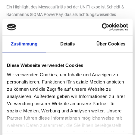
Ein Highlight des Messeauftritts bei der UNITI expo ist Scheidt &
Bachmanns SIQMA PowerPay, das als richtungsweisendes
Payment-Kiosk für Ladeparks dient und speziell dafür entworfen
wurde, den modernen Anforderungen der E-Mobilität gerecht zu
werden. SIQMA PowerPay vereinfacht den Bezahlvorgang an
Zustimmung
Details
Über Cookies
Ladesäulen und ermöglicht dabei die AFIR-konforme Umsetzung.
„Neben den neuesten Entwicklungen im Bereich der E-Mobilität,
darunter erstmalig KI-basierte Lösungen, zeigen wir auch
Diese Webseite verwendet Cookies
spannende Fortschritte bei unseren Kassensystemen,“ führt Jörg
Wir verwenden Cookies, um Inhalte und Anzeigen zu
M. Heilingbrunner, Geschäftsführer bei Scheidt & Bachmann, aus.
personalisieren, Funktionen für soziale Medien anbieten
„Mit erweiterten Funktionen von SIQMA POS, der Integration von
zu können und die Zugriffe auf unsere Website zu
zukunftsträchtigen Payment-Lösungen in Verbindung mit
analysieren. Außerdem geben wir Informationen zu Ihrer
unseren Partnern Logpay und Washtec sowie einem neuen
Verwendung unserer Website an unsere Partner für
Tankautomaten demonstrieren wir unser Engagement für
soziale Medien, Werbung und Analysen weiter. Unsere
Innovation und Kundenservice.“
Partner führen diese Informationen möglicherweise mit
Technologische Herausforderungen der Branche meistern
weiteren Daten zusammen, die Sie ihnen bereitgestellt
Scheidt & Bachmann ist davon überzeugt, dass die vorgestellten
haben oder die sie im Rahmen Ihrer Nutzung der Dienste