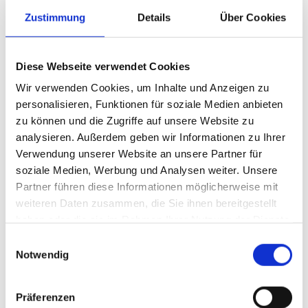
Zustimmung
Details
Über Cookies
Verkehrsknotenpunkten bietet sie ein umfassendes Angebot für
Reisende, das von modernen Tankstellen über großzügige
Parkflächen bis hin zu hochwertigen Restaurants reicht. Die
Diese Webseite verwendet Cookies
„Schaal-Group“ legt besonderen Wert auf Qualität, Sauberkeit und
Service. An jedem Standort erwartet die Gäste eine herzliche
Wir verwenden Cookies, um Inhalte und Anzeigen zu
Atmosphäre, regionale Spezialitäten und moderne Infrastruktur –
personalisieren, Funktionen für soziale Medien anbieten
ideal für eine entspannte Pause während der Reise.
zu können und die Zugriffe auf unsere Website zu
analysieren. Außerdem geben wir Informationen zu Ihrer
Innovative Stellplatz-Buchung
Verwendung unserer Website an unsere Partner für
Die „direst-Software GmbH“ hat sich als Anbieter innovativer,
soziale Medien, Werbung und Analysen weiter. Unsere
cloudbasierter Buchungs- und Verwaltungssoftware für
Partner führen diese Informationen möglicherweise mit
Camping- und Reisemobilstellplätze etabliert. Das System
weiteren Daten zusammen, die Sie ihnen bereitgestellt
ermöglicht eine vollständig digitale, automatisierte Verwaltung
haben oder die sie im Rahmen Ihrer Nutzung der Dienste
von Stellplätzen, von der Online-Buchung über die
gesammelt haben.
Einwilligungsauswahl
Zugangskontrolle bis hin zur Abrechnung. Betreiber profitieren
Notwendig
von erheblicher Zeitersparnis, Gäste von einem transparenten,
komfortablen Buchungsprozess – alles DSGVO-konform und mit
Serverstandorten in Deutschland.
Präferenzen