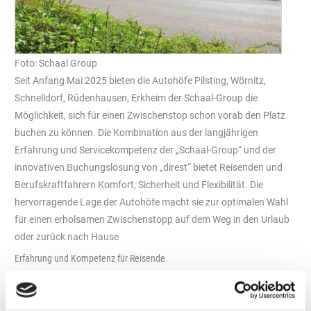
Foto: Schaal Group
Seit Anfang Mai 2025 bieten die Autohöfe Pilsting, Wörnitz,
Schnelldorf, Rüdenhausen, Erkheim der Schaal-Group die
Möglichkeit, sich für einen Zwischenstop schon vorab den Platz
buchen zu können. Die Kombination aus der langjährigen
Erfahrung und Servicekompetenz der „Schaal-Group“ und der
innovativen Buchungslösung von „direst“ bietet Reisenden und
Berufskraftfahrern Komfort, Sicherheit und Flexibilität. Die
hervorragende Lage der Autohöfe macht sie zur optimalen Wahl
für einen erholsamen Zwischenstopp auf dem Weg in den Urlaub
oder zurück nach Hause
Erfahrung und Kompetenz für Reisende
Die „Schaal-Group“ ist seit über 30 Jahren ein starker und
verlässlicher Partner im Bereich Tankstellen und Autohöfe in
Deutschland. Mit aktuell zehn Standorten an wichtigen