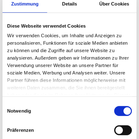
Daten bleiben auf dem Endgerät
Zustimmung
Details
Über Cookies
Nach Angaben von „Scandit“ erfolgt die Verarbeitung vollständig
auf dem Endgerät. Weder biometrische Daten noch Ausweisdaten
Diese Webseite verwendet Cookies
würden an „Scandit“ oder Händler übertragen oder dort
gespeichert. Die Lösung basiert auf „Scandit Smart Data Capture“
Wir verwenden Cookies, um Inhalte und Anzeigen zu
mit „Vision AI“ und soll zentrale Standards und Anforderungen
personalisieren, Funktionen für soziale Medien anbieten
erfüllen, darunter DSGVO, CCPA, ISO/IEC 27566-1, ISO 27001
zu können und die Zugriffe auf unsere Website zu
sowie die UKAS Challenge 25 Certification.
analysieren. Außerdem geben wir Informationen zu Ihrer
Verwendung unserer Website an unsere Partner für
soziale Medien, Werbung und Analysen weiter. Unsere
„Händler stehen unter Druck, ihren Kunden
Partner führen diese Informationen möglicherweise mit
einen schnelleren und komfortableren
weiteren Daten zusammen, die Sie ihnen bereitgestellt
Einkauf am Self-Check-out zu ermöglichen.
haben oder die sie im Rahmen Ihrer Nutzung der Dienste
gesammelt haben.
Gleichzeitig bleiben altersbeschränkte
Einwilligungsauswahl
Notwendig
Verkäufe ein dauerhafter Engpass – ein
Problem, das mit der zunehmenden
Verbreitung von Self-Check-out-Systemen
Präferenzen
weiter zunimmt“, sagt Christian Floerkemeier,