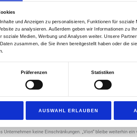
dWorld GmbH
Cookies
 laut Morris um einen Share Deal. Damit würde das gesamte Unterne
nhalte und Anzeigen zu personalisieren, Funktionen für soziale
Website zu analysieren. Außerdem geben wir Informationen zu I
erte, Verträge und Verpflichtungen verkauft. Auch die Produktions
r soziale Medien, Werbung und Analysen weiter. Unsere Partner
ümerwechsels.
 Daten zusammen, die Sie ihnen bereitgestellt haben oder die s
Morris keine operativen Veränderungen.
n.
rtner und Teams ändert sich im Tagesgeschäft nichts. Die v
Präferenzen
Statistiken
äge sollen demnach unverändert bleiben. Auch das Management soll a
AUSWAHL ERLAUBEN
ie bisher weiterlaufen.
s Unternehmen keine Einschränkungen. „Vion“ bleibe weiterhin ein v