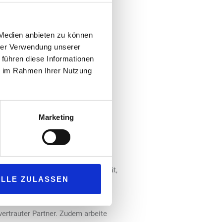
hmen inklusive Organisation,
 Medien anbieten zu können
hrer Verwendung unserer
standorte in Großostheim und
 führen diese Informationen
ie im Rahmen Ihrer Nutzung
ertraute Zusammenarbeit
Marketing
n Bord bleiben. Vertrieb, Qualität,
ALLE ZULASSEN
ertrauter Partner. Zudem arbeite