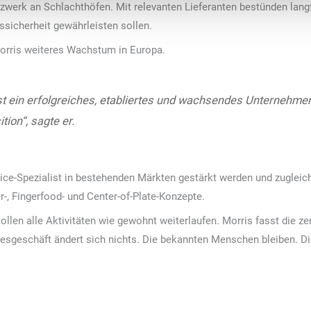
erk an Schlachthöfen. Mit relevanten Lieferanten bestünden langfr
gssicherheit gewährleisten sollen.
Morris weiteres Wachstum in Europa.
st ein erfolgreiches, etabliertes und wachsendes Unternehmen
ion“, sagte er.
ce-Spezialist in bestehenden Märkten gestärkt werden und zugleich
-, Fingerfood- und Center-of-Plate-Konzepte.
llen alle Aktivitäten wie gewohnt weiterlaufen. Morris fasst die 
agesgeschäft ändert sich nichts. Die bekannten Menschen bleiben. 