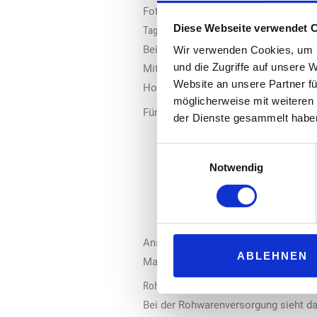
Foto: Paul Tolenaar / Salomon Foo
Diese Webseite verwendet 
Tagesgeschäft soll unverändert laufen
Bei der Transaktion handelt es sich
Wir verwenden Cookies, um I
und die Zugriffe auf unsere 
Mitarbeiter, Produktion, Vermögensw
Website an unsere Partner fü
Holzwickede wären Teil des Eigent
möglicherweise mit weiteren
Für das laufende Geschäft erwartet 
der Dienste gesammelt habe
Einwilligungsauswahl
„Für unsere Kunden, Pa
Notwendig
bleibt bestehen.“
Ansprechpartner, Prozesse und Vertr
ABLEHNEN
Marketing und Supply Chain würden w
Rohwarenversorgung und Wachstum
Bei der Rohwarenversorgung sieht da