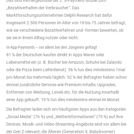
Das sind Kernergebnisse der 2. S-Payment-Studie zum
„Bezahlverhalten der Verbraucher“. Das
Marktforschungsunternehmen Delphi Research hat dafür
insgesamt 2.500 Personen im Alter von 18 bis 75 Jahren befragt,
wie sie verschiedene Bezahlverfahren und -formen be­werten, ob
sie sie in ihrem Alltag nutzen oder nicht.
In-App-Payments – vor allem bei den Jüngeren gefragt
81 % der Deutschen kaufen direkt in Apps Waren oder
Lebensmittel ein (z. B. Bücher bei Amazon, Schuhe bei Zalando
oder die Pizza beim Lieferdienst). 56 % tun dies mindestens 1mal
pro Monat bis mehrmals täglich. 52 % der Befragten haben schon
einmal zusätzliche Services wie Premium-Inhalte, Upgrades,
Entfernen von Werbung, Levels etc. für die Nut­zung innerhalb
einer App gekauft. 19 % tun dies mindestens einmal im Monat.
Die Befragten laden sich am häufigsten Apps aus den Kategorien
„Social Media“ (76 %) und „Wetterinformationen“ (75 %) auf ihre
Devices. Musik- und Video-Streaming-Angebote sind vor allem bei
der Gen Z relevant; die Älteren (Generation X, Babyboomer)