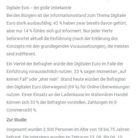
Digitaler Euro – der große Unbekannte
Bei den Bürgern ist der Informationsstand zum Thema Digitaler
Euro stark ausbaufähig: 42 % haben zwar bereits davon gehört,
aber nur 14 % fühlen sich gut informiert. Nur jeder Vierte
befürwortet aktuell die Einführung (nach der Erklärung des
Konzepts mit den grund­legenden Voraussetzungen), die meisten
sind indifferent.
Ein Viertel der Befragten würde den Digitalen Euro im Falle der
Einführung voraussichtlich nutzen. 33 % sagen momentan „auf
keinen Fall“ oder „eher nein“. Stand heute würden die Befragten
den Digitalen Euro überwiegend (69 %) für Online-Überweisungen
nutzen. Einen Einsatz an der Ladenkasse im stationären Handel
können sich 33 % der Befragten vorstel­len, Zahlungen im E-
Commerce30 %.
Zur Studie:
Insgesamt wurden 2.500 Personen im Alter von 18 bis 75 Jahren
befragt. Die Inter­views wurden im Zeitraum 23. 08. Bis 06. 10.