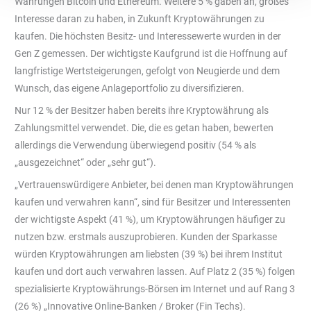
Währungen Bitcoin und Ethereum. Weitere 5 % gaben an, großes
Interesse daran zu haben, in Zukunft Krypto­währungen zu
kaufen. Die höchsten Besitz- und Interessewerte wurden in der
Gen Z gemes­sen. Der wichtigste Kaufgrund ist die Hoffnung auf
langfristige Wertsteigerungen, gefolgt von Neugierde und dem
Wunsch, das eigene Anlageportfolio zu diversifizieren.
Nur 12 % der Besitzer haben bereits ihre Kryptowährung als
Zahlungsmittel verwendet. Die, die es getan haben, bewerten
allerdings die Verwendung überwiegend positiv (54 % als
„ausgezeichnet“ oder „sehr gut“).
„Vertrauenswürdigere Anbieter, bei denen man Kryptowährungen
kaufen und verwahren kann“, sind für Besitzer und Interessenten
der wichtigste Aspekt (41 %), um Kryptowäh­rungen häufiger zu
nutzen bzw. erstmals auszuprobieren. Kunden der Sparkasse
würden Kryptowährungen am liebsten (39 %) bei ihrem Institut
kaufen und dort auch verwahren lassen. Auf Platz 2 (35 %) folgen
spezialisierte Kryptowährungs-Börsen im Internet und auf Rang 3
(26 %) „Innovative Online-Banken / Broker (Fin Techs).