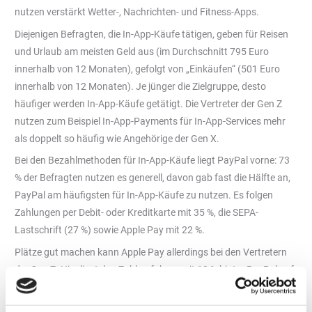
nutzen verstärkt Wetter-, Nachrichten- und Fitness-Apps.
Diejenigen Befragten, die In-App-Käufe tätigen, geben für Reisen
und Urlaub am meisten Geld aus (im Durchschnitt 795 Euro
innerhalb von 12 Monaten), gefolgt von „Einkäufen“ (501 Euro
innerhalb von 12 Monaten). Je jünger die Zielgruppe, desto
häufiger werden In-App-Käufe getätigt. Die Vertreter der Gen Z
nutzen zum Beispiel In-App-Payments für In-App-Services mehr
als doppelt so häufig wie Angehörige der Gen X.
Bei den Bezahlmethoden für In-App-Käufe liegt PayPal vorne: 73
% der Befragten nutzen es generell, davon gab fast die Hälfte an,
PayPal am häufigsten für In-App-Käufe zu nutzen. Es folgen
Zahlungen per Debit- oder Kreditkarte mit 35 %, die SEPA-
Lastschrift (27 %) sowie Apple Pay mit 22 %.
Plätze gut machen kann Apple Pay allerdings bei den Vertretern
der Gen Z. Hier liegt das Zahlverfahren mit 18 % hinter PayPal auf
dem zweiten Platz. Die „Babyboomer“ bevorzugen neben PayPal
stärker Kredit- oder Debitkarten, die SEPA-Lastschrift und die