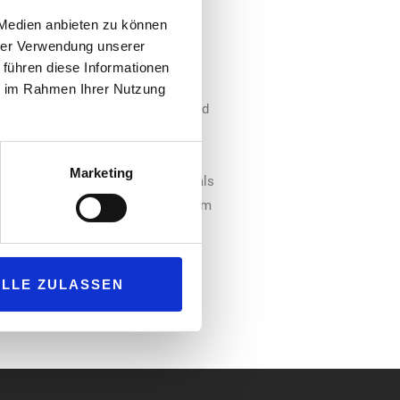
ür das laufende Jahr. Weitere
 Medien anbieten zu können
ftig ergänzen. Mit Uli Kiendl als
hrer Verwendung unserer
rnehmen die nächste
 führen diese Informationen
und Gründer von ryd: „Uli bringt
ie im Rahmen Ihrer Nutzung
igitale Transformation, Vertrieb und
einem ausgeprägten
gen Erfahrung in globalen
Marketing
ie Spendit, wird er unsere Rolle als
auen und das beachtliche Wachstum
ver Götz, Interims-CEO und Gründer
rd und Mercedes-Benz.
ALLE ZULASSEN