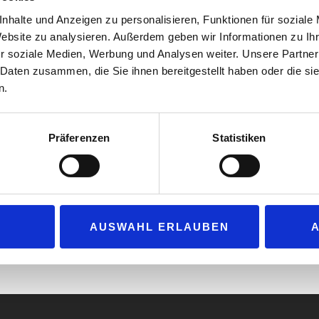
eine Verdreifachung der Anzahl seiner Kunden f
nhalte und Anzeigen zu personalisieren, Funktionen für soziale
europäische Länder werden das ryd Netzwerk kün
Website zu analysieren. Außerdem geben wir Informationen zu I
neuem Chief Executive Officer läutet das Unte
r soziale Medien, Werbung und Analysen weiter. Unsere Partner
Wachstumsphase ein. Oliver Götz, Interims-CEO 
 Daten zusammen, die Sie ihnen bereitgestellt haben oder die s
neue Qualität, insbesondere in den Bereichen d
n.
Marketing, in das Unternehmen. Gepaart mit s
nks) als neuem
unternehmerischen Denken und seiner langjähri
Präferenzen
Statistiken
 und Gründer von
Unternehmen wie Payback aber auch Start-ups w
. (Foto: ryd)
führende Bezahlplattform rund ums Auto ausb
r Bestellung von Uli Kiendl als neuem CEO zum 1. Juli 2022 kehrt Oli
irmans zurück. ryd Investoren sind unter anderen AXA, BP, Masterca
AUSWAHL ERLAUBEN