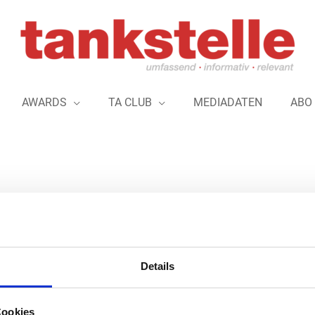
AWARDS
TA CLUB
MEDIADATEN
ABO
neuer CEO
Details
ryd, Bezahlplattform für Digital Fueling, wird 
10.000 Tankstellen im System haben, darunter a
Deutschland. Aufgrund dieses schnellen Wach
Cookies