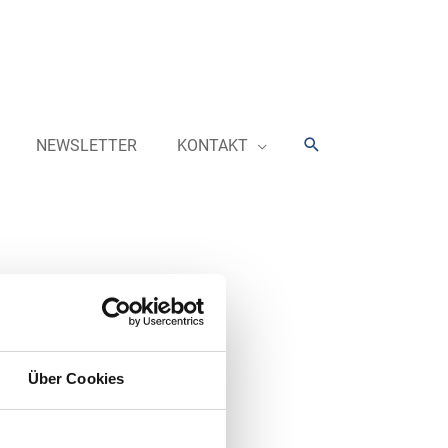
Suchen
NEWSLETTER
KONTAKT
Über Cookies
bis Ende des Jahres 2022 mehr als
lle über 2.300 Aral Tankstellen in
stums erwartet das Unternehmen