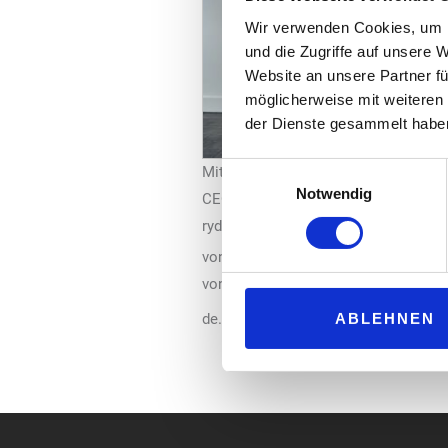
Wir verwenden Cookies, um I
und die Zugriffe auf unsere 
Website an unsere Partner fü
möglicherweise mit weiteren
der Dienste gesammelt habe
Einwilligungsauswahl
Mit der Bestellung von Uli Kiendl (li
Notwendig
CEO kehrt Oliver Götz, Interims-CEO
ryd, in die Rolle des Chairmans zurück
von ryd weiter vorantreiben.“ Mit de
von ryd, wieder in die Rolle des Cha
ABLEHNEN
de.ryd.one