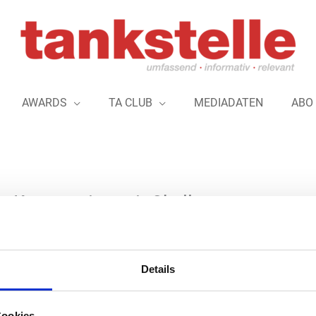
AWARDS
TA CLUB
MEDIADATEN
ABO
 Kooperation mit Shell
ll erstmals eine vegane Schnitzelalternative ins Sortiment der Sh
Details
licher Basis an. Ab sofort gibt es in vielen deutschen Shell-Statio
„Veganen Mühlen Schnitzel“ der Rügenwalder Mühle. Das knusprige „
Cookies