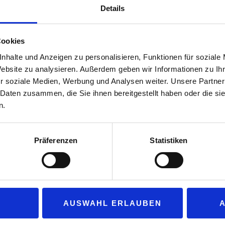
e Nachfrage nach unseren Premiumwäschen messbar steigern“, erklä
Details
 etwa einen Liter Sommerscheibenreiniger, eine höherwertige Wäsch
chenden Artikel im Shop.
Cookies
nhalte und Anzeigen zu personalisieren, Funktionen für soziale
samt zwölf „Avia“-Tankstellen. Für Inhaber Stefan Rödl gehören zu j
Website zu analysieren. Außerdem geben wir Informationen zu I
spricht seiner Vision eines „Multimarktplatzes“, an dem der Kunde a
r soziale Medien, Werbung und Analysen weiter. Unsere Partner
inlegen kann.
 Daten zusammen, die Sie ihnen bereitgestellt haben oder die s
ei stetig weiter: Mit der Gründung der „Rödl energie Plus“ im Jah
n.
d der Entwicklung von Wasserstofftankstellen, um den Wandel zu al
Präferenzen
Statistiken
AUSWAHL ERLAUBEN