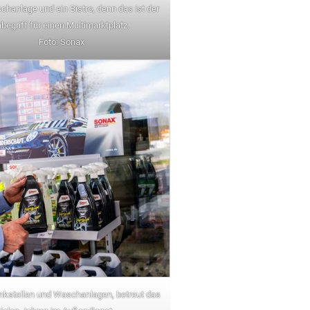
chanlage und ein Bistro, denn das ist der
nbegriff für einen Multimarktplatz.
Foto: Sonax
Tankstellen und Waschanlagen, betreut das