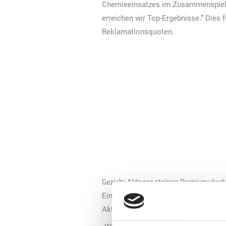
Chemieeinsatzes im Zusammenspiel m
erreichen wir Top-Ergebnisse.“ Dies 
Reklamationsquoten.
Gezielte Aktionen steigern Premiumwäsc
Ein fester Bestandteil der Marketing
Aktionen eingeplant, bei denen Kund