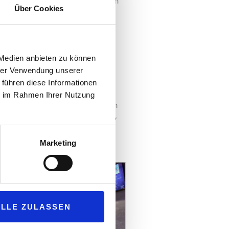
rt Stefan Rödl. Viele Kunden seien
Über Cookies
e zu kaufen. Die Aktionen sorgen
 Medien anbieten zu können
eder Station zwingend eine
hrer Verwendung unserer
lles für sein Fahrzeug erhält und
 führen diese Informationen
ie im Rahmen Ihrer Nutzung
r 2023 widmet sich das Unternehmen
ternativen Mobilitätsformen aktiv
Marketing
ALLE ZULASSEN