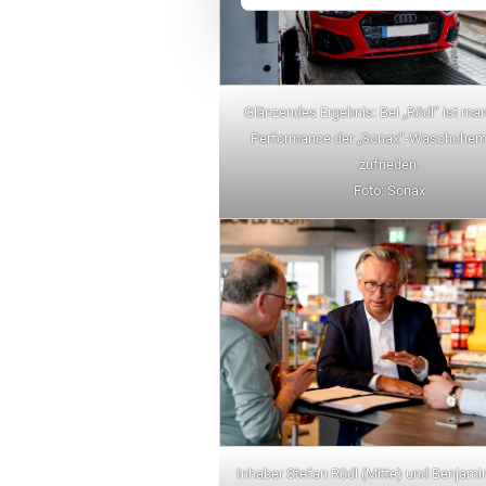
Glänzendes Ergebnis: Bei „Rödl“ ist man
Performance der „Sonax“-Waschchem
zufrieden.
Foto: Sonax
Inhaber Stefan Rödl (Mitte) und Benjami