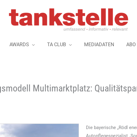
AWARDS
TA CLUB
MEDIADATEN
ABO
gsmodell Multimarktplatz: Qualitätspa
Die bayerische „Rödl ene
Autopflegespezialist „Son