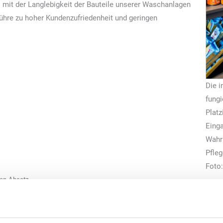
it der Langlebigkeit der Bauteile unserer Waschanlagen
führe zu hoher Kundenzufriedenheit und geringen
Die 
fungi
Platz
Einga
Wahr
Pfleg
Foto
hen-Absatz
strategie von Rödl energie sind regelmäßige Zugabe-Aktionen. In e
en etwa beim Kauf einer Premiumwäsche ein „Sonax“-Pflegeprodukt 