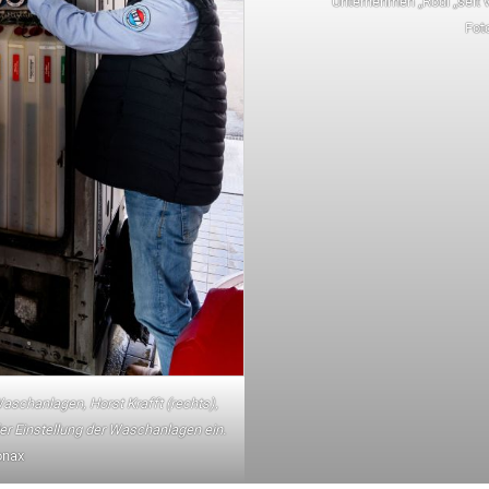
Unternehmen „Rödl „seit 
Fot
Waschanlagen, Horst Krafft (rechts),
er Einstellung der Waschanlagen ein.
onax