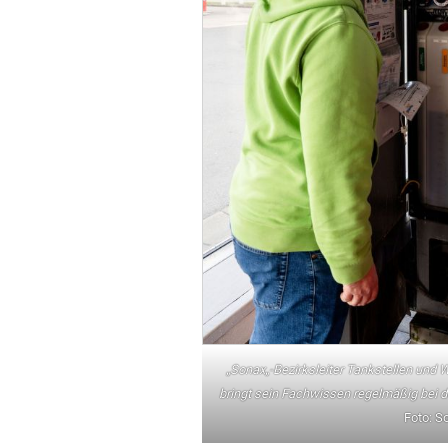
„
Sonax
„
-Bezirksleiter Tankstellen und 
bringt sein Fachwissen regelmäßig bei d
Foto: S