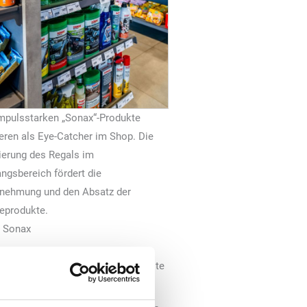
impulsstarken „Sonax“-Produkte
eren als Eye-Catcher im Shop. Die
ierung des Regals im
ngsbereich fördert die
nehmung und den Absatz der
eprodukte.
: Sonax
inem Jahreskalender sind sechs feste
erhalten.