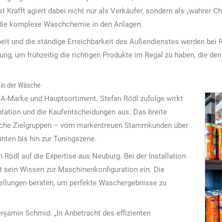
t Krafft agiert dabei nicht nur als Verkäufer, sondern als „wahrer 
 die komplexe Waschchemie in den Anlagen.
it und die ständige Erreichbarkeit des Außendienstes werden bei R
ung, um frühzeitig die richtigen Produkte im Regal zu haben, die 
 in der Wäsche
s A-Marke und Hauptsortiment. Stefan Rödl zufolge wirkt
ntation und die Kaufentscheidungen aus. Das breite
edliche Zielgruppen – vom markentreuen Stammkunden über
nten bis hin zur Tuningszene.
Rödl auf die Expertise aus Neuburg. Bei der Installation
t sein Wissen zur Maschinenkonfiguration ein. Die
ellungen beraten, um perfekte Waschergebnisse zu
Benjamin Schmid. „In Anbetracht des effizienten