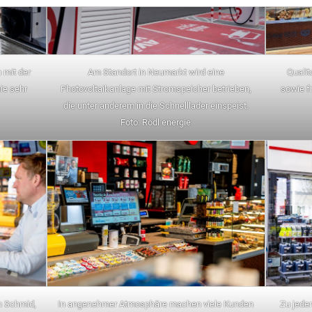
 mit der
Am Standort in Neumarkt wird eine
Qualit
ie sehr
Photovoltaikanlage mit Stromspeicher betrieben,
sowie fr
die unter anderem in die Schnelllader einspeist.
Foto: Rödl energie
n Schmid,
In angenehmer Atmosphäre machen viele Kunden
Zu jeder