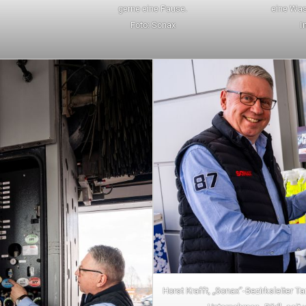
gerne eine Pause.
eine Was
Foto: Sonax
I
Horst Krafft, „Sonax“-Bezirksleiter 