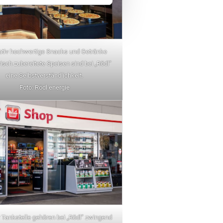
ativ hochwertige Snacks und Getränke
isch zubereitete Speisen sind bei „Rödl“
eine Selbstverständlichkeit.
Foto: Rödl energie
 Tankstelle gehören bei „Rödl“ zwingend