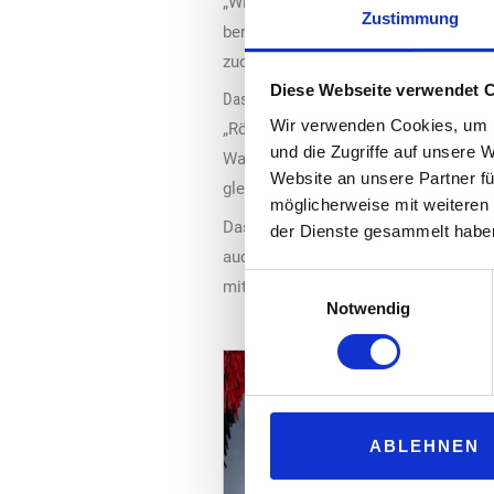
„Wir konnten mit diesen Aktionen di
Zustimmung
bereit, für eine wertige Zugabe, wie
zudem oft für Nachkäufe der entspre
Diese Webseite verwendet 
Das Konzept „Multimarktplatz“
Wir verwenden Cookies, um I
„Rödl energie“ betreibt ab Juli insge
und die Zugriffe auf unsere 
Waschanlage und ein Bistro. Dies ent
Website an unsere Partner fü
gleichzeitig eine angenehme Pause e
möglicherweise mit weiteren
Das Unternehmen entwickelt sich dab
der Dienste gesammelt habe
auch dem Betrieb von E-Ladeparks un
Einwilligungsauswahl
mitzugestalten.
Notwendig
ABLEHNEN