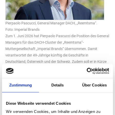
Pierpaolo Pascucci, General Manager DACH, „Reemtsma“.
Foto: Imperial Brands
Zum 1. Juni 2026 hat Pierpaolo Pascucci die Position des General
Managers für das DACH-Cluster der „Reemtsma“-
Muttergesellschaft „Imperial Brands“ übernommen. Damit
verantwortet der 49-Jährige künftig die Geschäfte in
Deutschland, Österreich und der Schweiz. Zudem soll er in Kürze
den Vorsitz des Vorstands von „Reemtsma“ übernehmen.
Pascucci folgt auf Dior Decupper, die das Unternehmen nach rund
dreieinhalb Jahren auf eigenen Wunsch verlässt.
Zustimmung
Details
Über Cookies
Pascucci ist seit vielen Jahren für „Imperial Brands“ tätig und war
zuletzt als General Manager des Clusters Global Travel, Rizla &
Nordics tätig. In dieser Funktion verantwortete er verschiedene
Diese Webseite verwendet Cookies
internationale Märkte und Geschäftsbereiche.
Wir verwenden Cookies, um Inhalte und Anzeigen zu