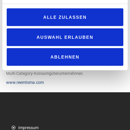
positiven Geschäftsentwicklung, leistungsfähigen Strukturen und
einem Team, das für unsere Zukunft sehr gut aufgestellt ist. Sie
ALLE ZULASSEN
hat das wichtige DACH-Cluster nach Jahren des Rückgangs
wieder auf die Erfolgsspur zurückgebracht. Dafür gilt ihr mein
ausdrücklicher und freundschaftlicher Dank.“
AUSWAHL ERLAUBEN
Für die kommenden Jahre setzt „Imperial Brands“ nach eigenen
Angaben auf Kontinuität, eine starke Handelsorientierung sowie
ABLEHNEN
die Weiterentwicklung des Marken- und Produktportfolios. Im
Fokus steht zudem die Transformation von „Reemtsma“ zu einem
Multi-Category-Konsumgüterunternehmen.
www.reemtsma.com
Impressum