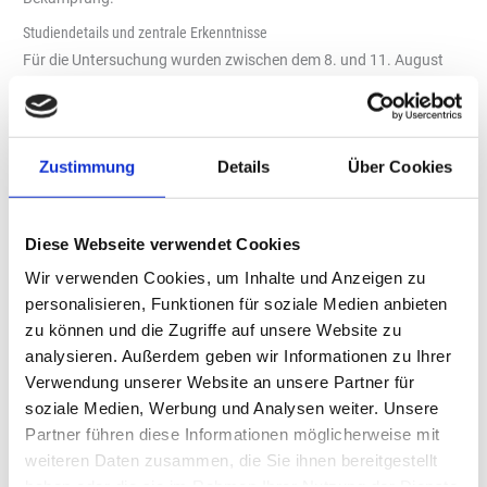
Studiendetails und zentrale Erkenntnisse
Für die Untersuchung wurden zwischen dem 8. und 11. August
2025 insgesamt 2.008 Personen ab 18 Jahren in Deutschland
befragt. 65 Prozent der Befragten bewerten den Handel mit
illegalen oder nicht verkehrsfähigen Produkten als großes oder
Zustimmung
Details
Über Cookies
sehr großes gesellschaftliches Problem. Besonders ausgeprägt
ist diese Einschätzung in Brandenburg (83 Prozent) und dem
Saarland (81 Prozent).
Diese Webseite verwendet Cookies
Nach Drogen sehen die Befragten den Schwarzmarkt bei Tabak-
Wir verwenden Cookies, um Inhalte und Anzeigen zu
und Nikotinprodukten als besonders problematisch (49 Prozent)
personalisieren, Funktionen für soziale Medien anbieten
– noch vor der Schwarzarbeit (47 Prozent), die laut
zu können und die Zugriffe auf unsere Website zu
Bundesregierung einen wirtschaftlichen Schaden von etwa 766
analysieren. Außerdem geben wir Informationen zu Ihrer
Millionen Euro verursacht.
Verwendung unserer Website an unsere Partner für
Kritik an behördlichem Vorgehen
soziale Medien, Werbung und Analysen weiter. Unsere
48 Prozent aller Befragten bewerten die bisherigen behördlichen
Partner führen diese Informationen möglicherweise mit
Maßnahmen zur Schwarzmarkt-Bekämpfung als unzureichend.
weiteren Daten zusammen, die Sie ihnen bereitgestellt
Besonders kritisch äußern sich Befragte aus Brandenburg (65
haben oder die sie im Rahmen Ihrer Nutzung der Dienste