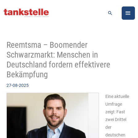
Zum
HA
Inhalt
Suchen
springen
Reemtsma – Boomender
Schwarzmarkt: Menschen in
Deutschland fordern effektivere
Bekämpfung
27-08-2025
Eine aktuelle
Umfrage
zeigt: Fast
zwei Drittel
der
deutschen