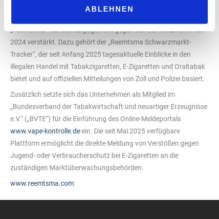
im stationären Handel endlich effektiv durchzusetzen.“
ABLEHNEN
Maßnahmen zur Schwarzmarkt-Bekämpfung
„Reemtsma“ hat sein Engagement gegen den Schwarzmarkt seit
2024 verstärkt. Dazu gehört der „Reemtsma Schwarzmarkt-
Tracker“, der seit Anfang 2025 tagesaktuelle Einblicke in den
illegalen Handel mit Tabakzigaretten, E-Zigaretten und Oraltabak
bietet und auf offiziellen Mitteilungen von Zoll und Polizei basiert.
Zusätzlich setzte sich das Unternehmen als Mitglied im
„Bundesverband der Tabakwirtschaft und neuartiger Erzeugnisse
e.V.“ („BVTE“) für die Einführung des Online-Meldeportals
www.vape-kontrolle.de
ein. Die seit Mai 2025 verfügbare
Plattform ermöglicht die direkte Meldung von Verstößen gegen
Jugend- oder Verbraucherschutz bei E-Zigaretten an die
zuständigen Marktüberwachungsbehörden.
www.reemtsma.com