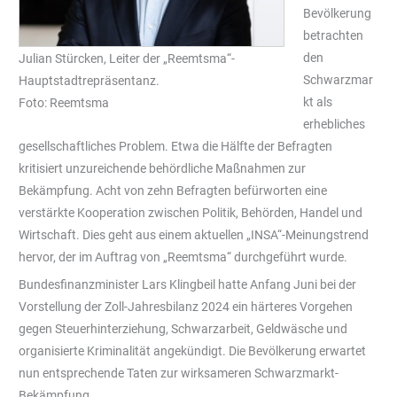
Bevölkerung
betrachten
den
Julian Stürcken, Leiter der „Reemtsma“-
Schwarzmar
Hauptstadtrepräsentanz.
kt als
Foto: Reemtsma
erhebliches
gesellschaftliches Problem. Etwa die Hälfte der Befragten
kritisiert unzureichende behördliche Maßnahmen zur
Bekämpfung. Acht von zehn Befragten befürworten eine
verstärkte Kooperation zwischen Politik, Behörden, Handel und
Wirtschaft. Dies geht aus einem aktuellen „INSA“-Meinungstrend
hervor, der im Auftrag von „Reemtsma“ durchgeführt wurde.
Bundesfinanzminister Lars Klingbeil hatte Anfang Juni bei der
Vorstellung der Zoll-Jahresbilanz 2024 ein härteres Vorgehen
gegen Steuerhinterziehung, Schwarzarbeit, Geldwäsche und
organisierte Kriminalität angekündigt. Die Bevölkerung erwartet
nun entsprechende Taten zur wirksameren Schwarzmarkt-
Bekämpfung.