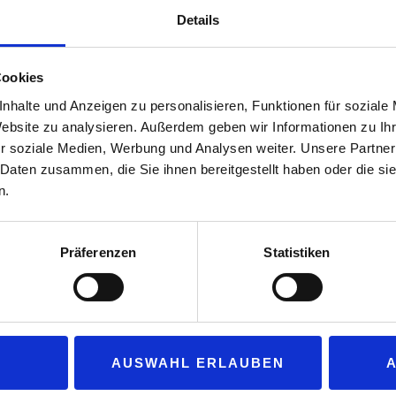
Straße 102 erhältlich. Dami
Details
für Kunden aus, die bei bes
Kraftstoffalternative mit g
Cookies
möchten.
nhalte und Anzeigen zu personalisieren, Funktionen für soziale
HVO100 gilt als paraffinische
Website zu analysieren. Außerdem geben wir Informationen zu I
Abfallstoffen hergestellt w
r soziale Medien, Werbung und Analysen weiter. Unsere Partner
dazu tierische Reststoffe so
 Daten zusammen, die Sie ihnen bereitgestellt haben oder die s
Kraftstoff kann bei vielen 
n.
Umrüstung eingesetzt werde
jeweilige Fahrzeug für die 
Präferenzen
Statistiken
s der Kraftstoff eine Möglichkeit biete, die CO₂-Bilanz im laufende
hrzeug wechseln noch auf Gewohntes verzichten und tut trotzdem e
 bei „Q1“.
AUSWAHL ERLAUBEN
el lassen sich laut Unternehmensangaben mit HVO100 bis zu 90 P
 Verbrennung zu geringeren Feinstaub- und Stickoxidemissionen beit