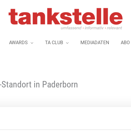
AWARDS
TA CLUB
MEDIADATEN
ABO
Standort in Paderborn
Die „Q1 Energie AG“ erweite
weiteren Standort. Der altern
auch an der „Q1“-Tankstelle