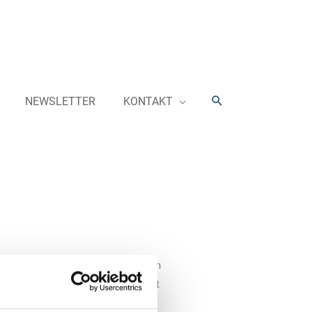
Suchen
NEWSLETTER
KONTAKT
rt ihr Angebot an HVO100 um einen
ative Dieselkraftstoff ist ab sofort
 in Paderborn an der Neuhäuser