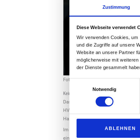
Zustimmung
Diese Webseite verwendet 
Wir verwenden Cookies, um I
und die Zugriffe auf unsere 
Website an unsere Partner fü
möglicherweise mit weiteren
der Dienste gesammelt habe
Foto: Q1 Energie AG
Einwilligungsauswahl
Notwendig
Keine Umrüstung nötig
Das Unternehmen verweist darauf, das
HVO100 umsteigt, muss weder sein Fa
Haberkorn, Leiter Einkauf & Tankläger
ABLEHNEN
Im Vergleich zu herkömmlichem Dies
einsparen. Zudem soll die sauberere