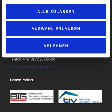
AGB
Compliance
ALLE ZULASSEN
Produktsicherheit
Suchen
AUSWAHL ERLAUBEN
medialog GmbH & Co. KG
Am Bollgraben 1
ABLEHNEN
76534 Baden-Baden
Telefon: +49 (0) 72 25 606-00
service@tankstelle-magazin.de
Unsere Partner