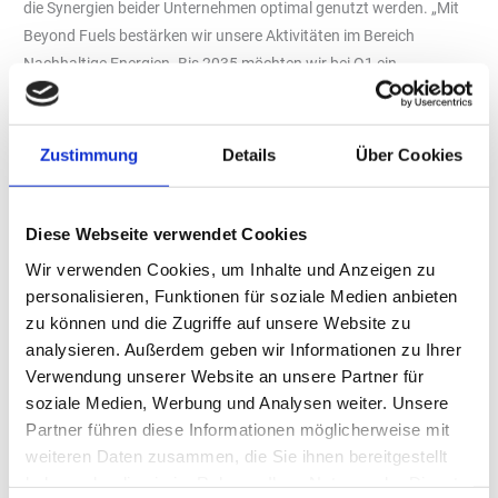
die Synergien beider Unternehmen optimal genutzt werden. „Mit
Beyond Fuels bestärken wir unsere Aktivitäten im Bereich
Nachhaltige Energien. Bis 2035 möchten wir bei Q1 ein
klimaneutrales Produktportfolio anbieten“, erklärt Martin
Hoffschröer, Leiter Einkauf & Tankläger und Leiter Nachhaltige
Energien bei Q1. Er und sein Team bringen Know-how aus den
Zustimmung
Details
Über Cookies
Bereichen THG Quotenhandel und Einkauf ein. Q1 ist insgesamt
expansiv aufgestellt und hat in den vergangenen Jahren eine
Basis für weiteres Wachstum geschaffen. Mit dem
Diese Webseite verwendet Cookies
Geschäftsbereich Nachhaltige Energien will der Energieversorger
Wir verwenden Cookies, um Inhalte und Anzeigen zu
die Mobilität der Zukunft gestalten und betreibt dafür schon
personalisieren, Funktionen für soziale Medien anbieten
heute knapp 50 Ladesäulen an mehr als 30 Standorten und fünf
zu können und die Zugriffe auf unsere Website zu
LNG-Tankstellen. E-Fuels und Wasserstoff identifiziert Q1 als
analysieren. Außerdem geben wir Informationen zu Ihrer
weitere Zukunftsträger.
Verwendung unserer Website an unsere Partner für
soziale Medien, Werbung und Analysen weiter. Unsere
GasCom bringt den Zugriff auf eine Verflüssigungsanlage zur
Partner führen diese Informationen möglicherweise mit
Umwandlung von Bio-Methan in Bio-LNG mit einer Kapazität von
weiteren Daten zusammen, die Sie ihnen bereitgestellt
50.000 Tonnen pro Jahr in die Einkaufsgesellschaft ein. Zudem
haben oder die sie im Rahmen Ihrer Nutzung der Dienste
verfügt GasCom über Expertise in den Bereichen virtuelle