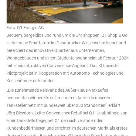
Foto: Q1 Energie AG
Bequem, bargeldlos und rund um die Uhr shoppen: Q1 Shop & Go
ist der neue Smartstore im Osnabrücker Wissenschaftspark und
bereichert das innovative Quartier aus Unternehmen,
Wohngebäuden und einem Studentenwohnheim ab Februar 2024
mit einem attraktiven Convenience Angebot. Das KI basierte
Pilotprojekt ist in Kooperation mit Autonomo Technologies und
Kesseböhmer entstanden.
„Die zunehmende Relevanz des Außer-Haus-Verkaufes
beobachten wir bereits seit mehreren Jahren in unserem
Tankstellennetz mit bundesweit über 230 Standorten“, erklärt
Jörg Bleydorn, Leiter Convenience Retail bei Q1. Unabhängig von
einer Tankstelle begegnet Q1 den sich verändernden
Kundenbedürfnissen und errichtet im deutschen Markt als erstes
Unternehmen der Branche einen KI basierten Smartstore, der den