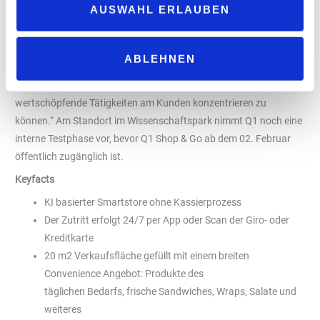
AUSWAHL ERLAUBEN
Zukünftig könnte die Technik auch an ausgewählten Q1
Standorten eingesetzt werden, um Kapazitäten für
serviceorientierte Aufgaben zu schaffen, sagt Jörg Bleydorn: „Mit
ABLEHNEN
Q1 Shop & Go erproben wir eine sinnvolle Automatisierung am
POS, um die verfügbaren Personalressourcen auf
wertschöpfende Tätigkeiten am Kunden konzentrieren zu
können.“ Am Standort im Wissenschaftspark nimmt Q1 noch eine
interne Testphase vor, bevor Q1 Shop & Go ab dem 02. Februar
öffentlich zugänglich ist.
Keyfacts
KI basierter Smartstore ohne Kassierprozess
Der Zutritt erfolgt 24/7 per App oder Scan der Giro- oder
Kreditkarte
20 m2 Verkaufsfläche gefüllt mit einem breiten
Convenience Angebot: Produkte des
täglichen Bedarfs, frische Sandwiches, Wraps, Salate und
weiteres