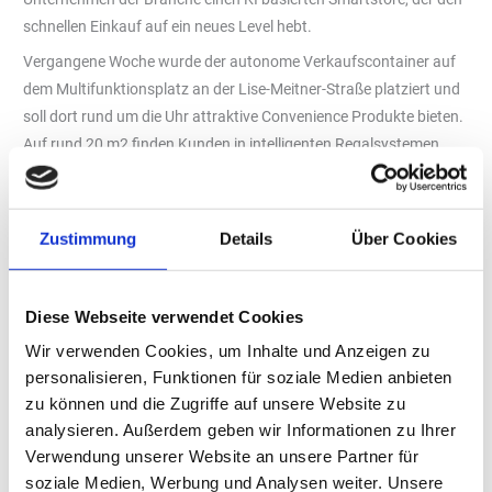
schnellen Einkauf auf ein neues Level hebt.
Vergangene Woche wurde der autonome Verkaufscontainer auf
dem Multifunktionsplatz an der Lise-Meitner-Straße platziert und
soll dort rund um die Uhr attraktive Convenience Produkte bieten.
Auf rund 20 m2 finden Kunden in intelligenten Regalsystemen
Produkte für die Verpflegung zwischendurch und auch ein kleines
Sortiment an Lebensmitteln für den täglichen Bedarf.
„Besonderen Wert legen wir auf frische Snacks wie Sandwiches,
Zustimmung
Details
Über Cookies
Wraps und Salate sowie gekühlte Getränke und ein attraktives
Coffee-to-go-Sortiment“, so Bleydorn.
Diese Webseite verwendet Cookies
Über den Scan der zugehörigen App, einer Giro- oder Kreditkarte
erhalten Kunden 24/7 Zugang zum Smartstore. Der
Wir verwenden Cookies, um Inhalte und Anzeigen zu
Abrechnungsprozess erfolgt ohne Kassiervorgang direkt über die
personalisieren, Funktionen für soziale Medien anbieten
hinterlegte Zahlart und ermöglicht so einen komfortablen und
zu können und die Zugriffe auf unsere Website zu
besonders schnellen
analysieren. Außerdem geben wir Informationen zu Ihrer
Einkauf.
Verwendung unserer Website an unsere Partner für
soziale Medien, Werbung und Analysen weiter. Unsere
Unterstützung durch erfahrene Partner