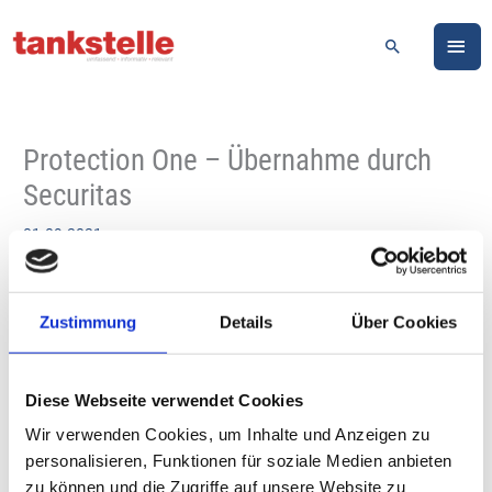
Zum
HA
Inhalt
Suchen
springen
Protection One – Übernahme durch
Securitas
01-09-2021
Protection One, Deutschlands führender Anbieter für 24h-
Fernüberwachung mit Echtzeit-Intervention, gehört nach
Zustimmung
Details
Über Cookies
Abschluss aller behördlichen Genehmigungsverfahren ab sofort
zur Securitas-Gruppe Deutschland. Securitas, der größte
Sicherheitsdienstleister im privaten Sicherheitsgewerbe in
Diese Webseite verwendet Cookies
Deutschland, übernimmt damit einen weiteren spezialisierten
Wir verwenden Cookies, um Inhalte und Anzeigen zu
Technologieanbieter im Markt und verstärkt sein Angebot der
personalisieren, Funktionen für soziale Medien anbieten
Protective Services deutlich. Mit seiner firmeneigenen Notruf- und
zu können und die Zugriffe auf unsere Website zu